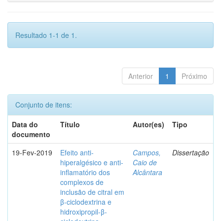
Resultado 1-1 de 1.
Anterior
1
Próximo
Conjunto de itens:
Data do
Título
Autor(es)
Tipo
documento
19-Fev-2019
Efeito anti-
Campos,
Dissertação
hiperalgésico e anti-
Caio de
inflamatório dos
Alcântara
complexos de
inclusão de citral em
β-ciclodextrina e
hidroxipropil-β-