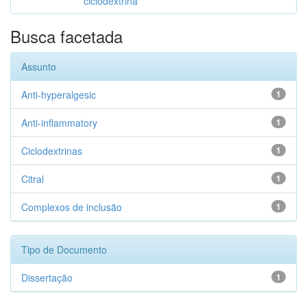
ciclodextrina
Busca facetada
Assunto
Anti-hyperalgesic
1
Anti-inflammatory
1
Ciclodextrinas
1
Citral
1
Complexos de inclusão
1
Tipo de Documento
Dissertação
1