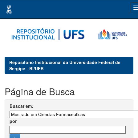
Skip
navigation
Repositório Institucional da Universidade Federal de
Sergipe - RI/UFS
Página de Busca
Buscar em:
por