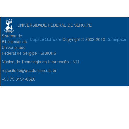
UNIVERSIDADE FEDERAL DE SERGIPE
Sistema de
DSpace Software
Copyright © 2002-2010
Duraspace
Bibliotecas da
Universidade
Federal de Sergipe - SIBIUFS
Núcleo de Tecnologia da Informação - NTI
repositorio@academico.ufs.br
+55 79 3194-6528