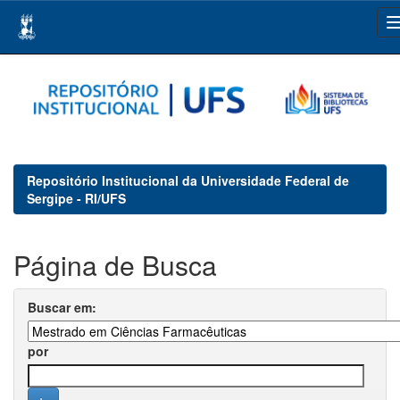
Skip
navigation
Repositório Institucional da Universidade Federal de
Sergipe - RI/UFS
Página de Busca
Buscar em:
por