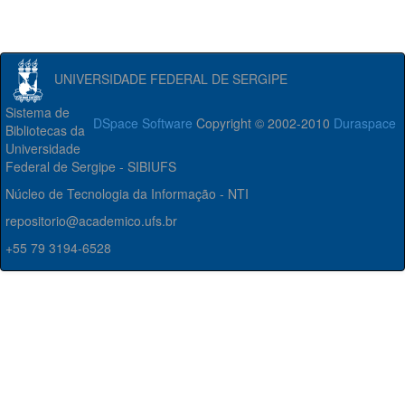
UNIVERSIDADE FEDERAL DE SERGIPE
Sistema de
DSpace Software
Copyright © 2002-2010
Duraspace
Bibliotecas da
Universidade
Federal de Sergipe - SIBIUFS
Núcleo de Tecnologia da Informação - NTI
repositorio@academico.ufs.br
+55 79 3194-6528