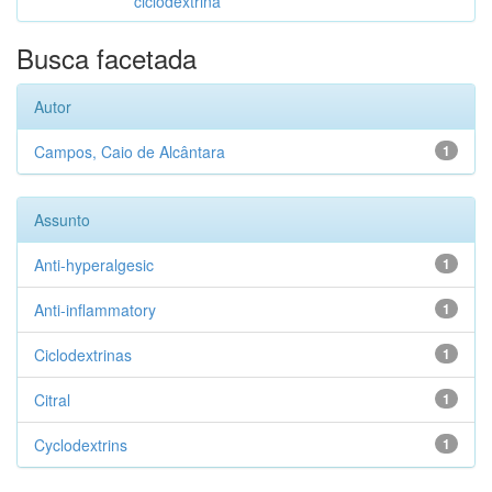
ciclodextrina
Busca facetada
Autor
Campos, Caio de Alcântara
1
Assunto
Anti-hyperalgesic
1
Anti-inflammatory
1
Ciclodextrinas
1
Citral
1
Cyclodextrins
1