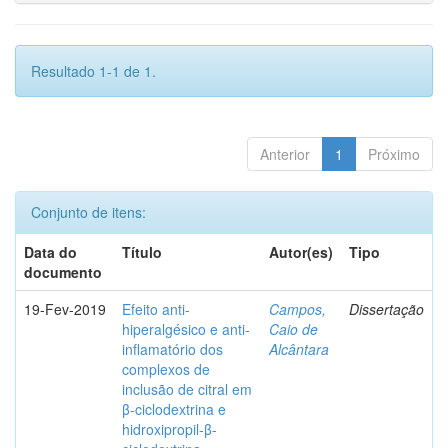
Resultado 1-1 de 1.
Anterior
1
Próximo
Conjunto de itens:
Data do
Título
Autor(es)
Tipo
documento
19-Fev-2019
Efeito anti-
Campos,
Dissertação
hiperalgésico e anti-
Caio de
inflamatório dos
Alcântara
complexos de
inclusão de citral em
β-ciclodextrina e
hidroxipropil-β-