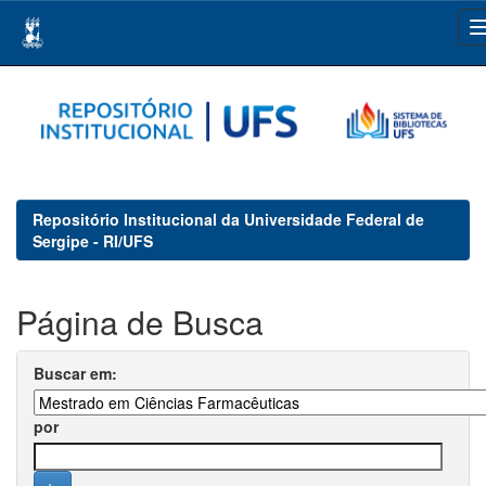
Skip
navigation
Repositório Institucional da Universidade Federal de
Sergipe - RI/UFS
Página de Busca
Buscar em:
por