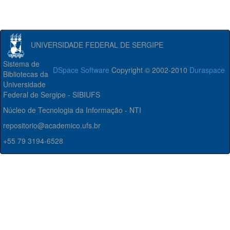
UNIVERSIDADE FEDERAL DE SERGIPE
Sistema de
DSpace Software
Copyright © 2002-2010
Duraspace
Bibliotecas da
Universidade
Federal de Sergipe - SIBIUFS
Núcleo de Tecnologia da Informação - NTI
repositorio@academico.ufs.br
+55 79 3194-6528