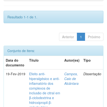
Resultado 1-1 de 1.
Anterior
1
Próximo
Conjunto de itens:
Data do
Título
Autor(es)
Tipo
documento
19-Fev-2019
Efeito anti-
Campos,
Dissertação
hiperalgésico e anti-
Caio de
inflamatório dos
Alcântara
complexos de
inclusão de citral em
β-ciclodextrina e
hidroxipropil-β-