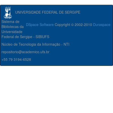
UNIVERSIDADE FEDERAL DE SERGIPE
Sistema de
DSpace Software
Copyright © 2002-2010
Duraspace
Bibliotecas da
Universidade
Federal de Sergipe - SIBIUFS
Núcleo de Tecnologia da Informação - NTI
repositorio@academico.ufs.br
+55 79 3194-6528