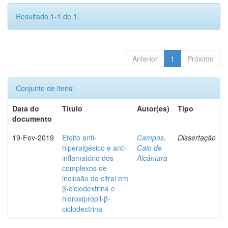
Resultado 1-1 de 1.
Anterior
1
Próximo
Conjunto de itens:
Data do
Título
Autor(es)
Tipo
documento
19-Fev-2019
Efeito anti-
Campos,
Dissertação
hiperalgésico e anti-
Caio de
inflamatório dos
Alcântara
complexos de
inclusão de citral em
β-ciclodextrina e
hidroxipropil-β-
ciclodextrina