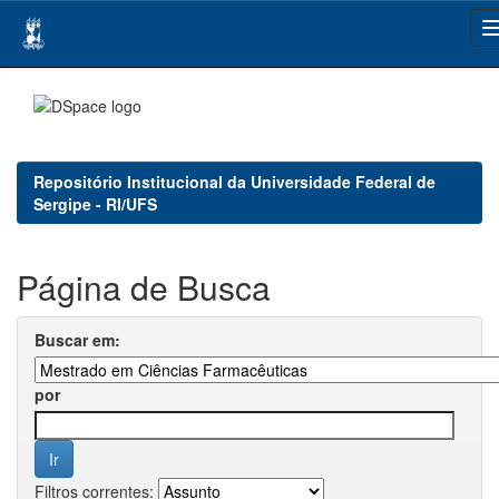
Skip
navigation
Repositório Institucional da Universidade Federal de
Sergipe - RI/UFS
Página de Busca
Buscar em:
por
Filtros correntes: