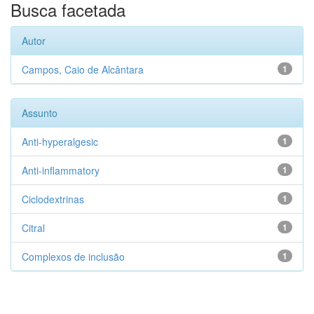
Busca facetada
Autor
Campos, Caio de Alcântara
1
Assunto
Anti-hyperalgesic
1
Anti-inflammatory
1
Ciclodextrinas
1
Citral
1
Complexos de inclusão
1