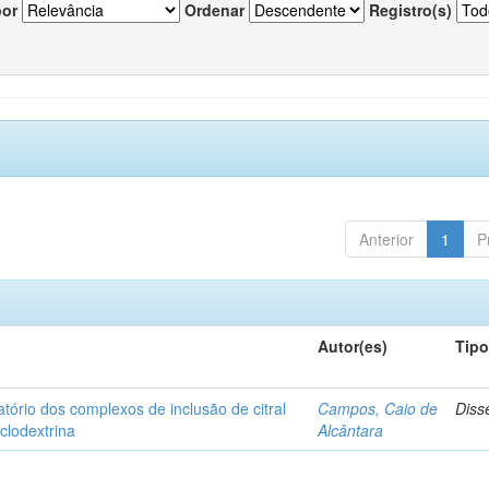
por
Ordenar
Registro(s)
Anterior
1
P
Autor(es)
Tip
matório dos complexos de inclusão de citral
Campos, Caio de
Diss
iclodextrina
Alcântara