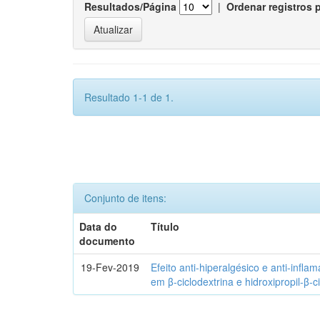
Resultados/Página
|
Ordenar registros 
Resultado 1-1 de 1.
Conjunto de itens:
Data do
Título
documento
19-Fev-2019
Efeito anti-hiperalgésico e anti-infla
em β-ciclodextrina e hidroxipropil-β-c