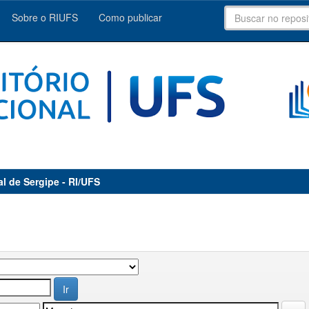
Sobre o RIUFS
Como publicar
al de Sergipe - RI/UFS