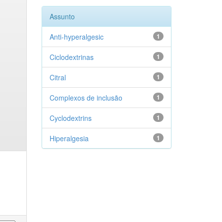
Assunto
Anti-hyperalgesic
1
Ciclodextrinas
1
Citral
1
Complexos de inclusão
1
Cyclodextrins
1
Hiperalgesia
1