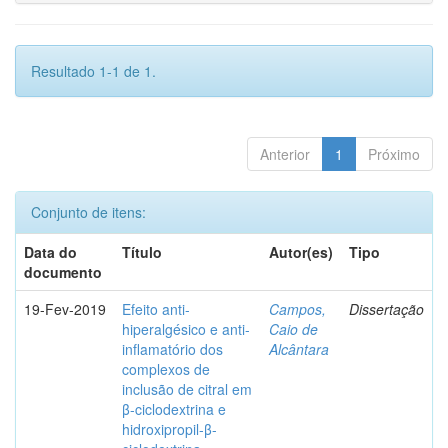
Resultado 1-1 de 1.
Anterior
1
Próximo
Conjunto de itens:
Data do
Título
Autor(es)
Tipo
documento
19-Fev-2019
Efeito anti-
Campos,
Dissertação
hiperalgésico e anti-
Caio de
inflamatório dos
Alcântara
complexos de
inclusão de citral em
β-ciclodextrina e
hidroxipropil-β-