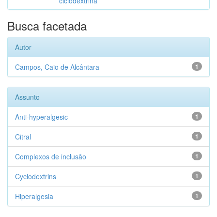
ciclodextrina
Busca facetada
Autor
Campos, Caio de Alcântara
1
Assunto
Anti-hyperalgesic
1
Citral
1
Complexos de inclusão
1
Cyclodextrins
1
Hiperalgesia
1