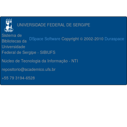
UNIVERSIDADE FEDERAL DE SERGIPE
Sistema de
DSpace Software
Copyright © 2002-2010
Duraspace
Bibliotecas da
Universidade
Federal de Sergipe - SIBIUFS
Núcleo de Tecnologia da Informação - NTI
repositorio@academico.ufs.br
+55 79 3194-6528