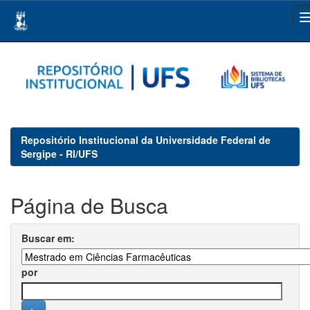
Skip
navigation
Repositório Institucional da Universidade Federal de
Sergipe - RI/UFS
Página de Busca
Buscar em:
por