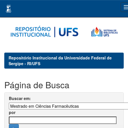
Skip
navigation
Repositório Institucional da Universidade Federal de
Sergipe - RI/UFS
Página de Busca
Buscar em:
por