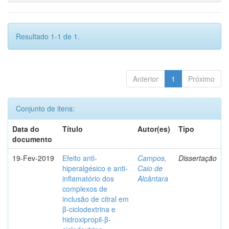
Resultado 1-1 de 1.
Anterior
1
Próximo
Conjunto de itens:
Data do
Título
Autor(es)
Tipo
documento
19-Fev-2019
Efeito anti-
Campos,
Dissertação
hiperalgésico e anti-
Caio de
inflamatório dos
Alcântara
complexos de
inclusão de citral em
β-ciclodextrina e
hidroxipropil-β-