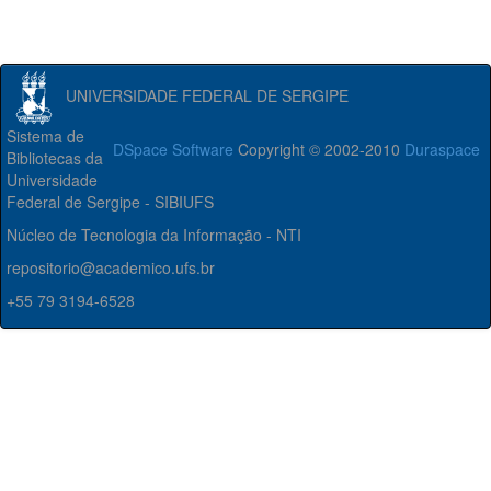
UNIVERSIDADE FEDERAL DE SERGIPE
Sistema de
DSpace Software
Copyright © 2002-2010
Duraspace
Bibliotecas da
Universidade
Federal de Sergipe - SIBIUFS
Núcleo de Tecnologia da Informação - NTI
repositorio@academico.ufs.br
+55 79 3194-6528