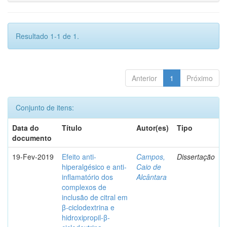
Resultado 1-1 de 1.
Anterior
1
Próximo
Conjunto de itens:
Data do
Título
Autor(es)
Tipo
documento
19-Fev-2019
Efeito anti-
Campos,
Dissertação
hiperalgésico e anti-
Caio de
inflamatório dos
Alcântara
complexos de
inclusão de citral em
β-ciclodextrina e
hidroxipropil-β-