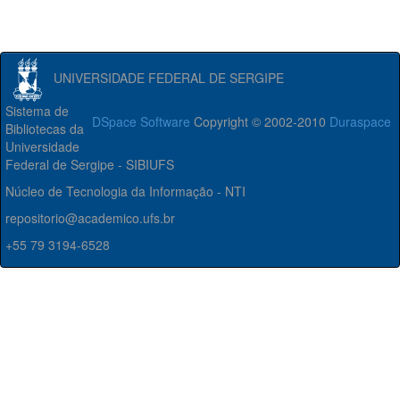
UNIVERSIDADE FEDERAL DE SERGIPE
Sistema de
DSpace Software
Copyright © 2002-2010
Duraspace
Bibliotecas da
Universidade
Federal de Sergipe - SIBIUFS
Núcleo de Tecnologia da Informação - NTI
repositorio@academico.ufs.br
+55 79 3194-6528