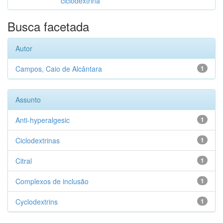
ciclodextrina
Busca facetada
Autor
Campos, Caio de Alcântara
1
Assunto
Anti-hyperalgesic
1
Ciclodextrinas
1
Citral
1
Complexos de inclusão
1
Cyclodextrins
1