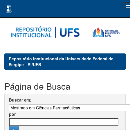
Skip
navigation
Repositório Institucional da Universidade Federal de
Sergipe - RI/UFS
Página de Busca
Buscar em:
por