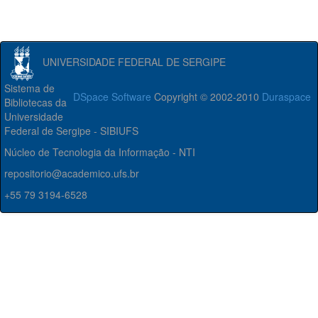
UNIVERSIDADE FEDERAL DE SERGIPE
Sistema de
DSpace Software
Copyright © 2002-2010
Duraspace
Bibliotecas da
Universidade
Federal de Sergipe - SIBIUFS
Núcleo de Tecnologia da Informação - NTI
repositorio@academico.ufs.br
+55 79 3194-6528