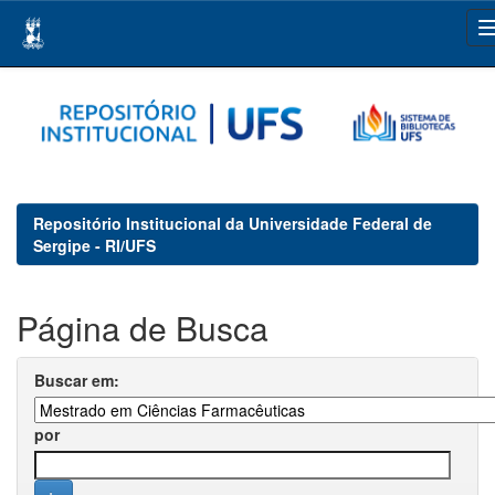
Skip
navigation
Repositório Institucional da Universidade Federal de
Sergipe - RI/UFS
Página de Busca
Buscar em:
por