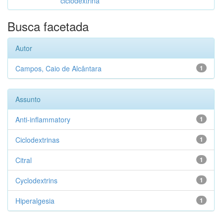
ciclodextrina
Busca facetada
Autor
Campos, Caio de Alcântara
1
Assunto
Anti-inflammatory
1
Ciclodextrinas
1
Citral
1
Cyclodextrins
1
Hiperalgesia
1