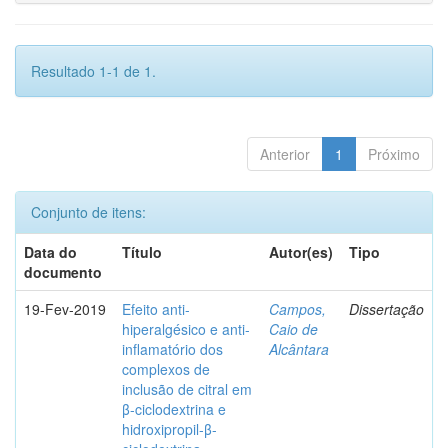
Resultado 1-1 de 1.
Anterior
1
Próximo
Conjunto de itens:
Data do
Título
Autor(es)
Tipo
documento
19-Fev-2019
Efeito anti-
Campos,
Dissertação
hiperalgésico e anti-
Caio de
inflamatório dos
Alcântara
complexos de
inclusão de citral em
β-ciclodextrina e
hidroxipropil-β-