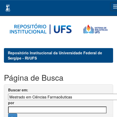
Skip
navigation
Repositório Institucional da Universidade Federal de
Sergipe - RI/UFS
Página de Busca
Buscar em:
por