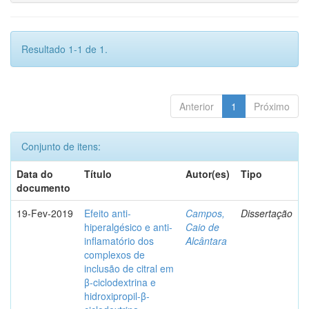
Resultado 1-1 de 1.
Anterior
1
Próximo
Conjunto de itens:
Data do
Título
Autor(es)
Tipo
documento
19-Fev-2019
Efeito anti-
Campos,
Dissertação
hiperalgésico e anti-
Caio de
inflamatório dos
Alcântara
complexos de
inclusão de citral em
β-ciclodextrina e
hidroxipropil-β-