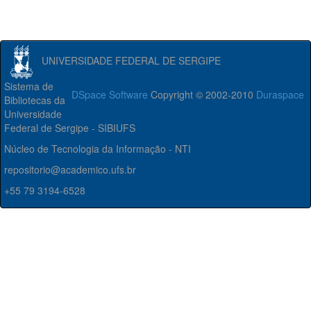
UNIVERSIDADE FEDERAL DE SERGIPE
Sistema de
DSpace Software
Copyright © 2002-2010
Duraspace
Bibliotecas da
Universidade
Federal de Sergipe - SIBIUFS
Núcleo de Tecnologia da Informação - NTI
repositorio@academico.ufs.br
+55 79 3194-6528