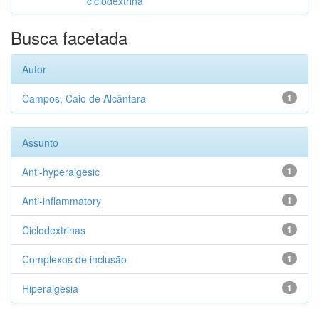
ciclodextrina
Busca facetada
Autor
Campos, Caio de Alcântara
1
Assunto
Anti-hyperalgesic
1
Anti-inflammatory
1
Ciclodextrinas
1
Complexos de inclusão
1
Hiperalgesia
1