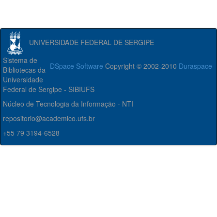
UNIVERSIDADE FEDERAL DE SERGIPE
Sistema de
DSpace Software
Copyright © 2002-2010
Duraspace
Bibliotecas da
Universidade
Federal de Sergipe - SIBIUFS
Núcleo de Tecnologia da Informação - NTI
repositorio@academico.ufs.br
+55 79 3194-6528