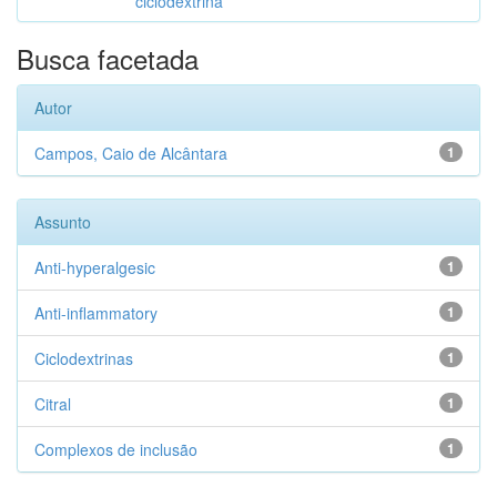
ciclodextrina
Busca facetada
Autor
Campos, Caio de Alcântara
1
Assunto
Anti-hyperalgesic
1
Anti-inflammatory
1
Ciclodextrinas
1
Citral
1
Complexos de inclusão
1