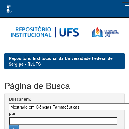
Skip
navigation
Repositório Institucional da Universidade Federal de
Sergipe - RI/UFS
Página de Busca
Buscar em:
por