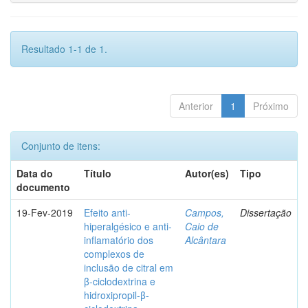
Resultado 1-1 de 1.
Anterior
1
Próximo
Conjunto de itens:
Data do
Título
Autor(es)
Tipo
documento
19-Fev-2019
Efeito anti-
Campos,
Dissertação
hiperalgésico e anti-
Caio de
inflamatório dos
Alcântara
complexos de
inclusão de citral em
β-ciclodextrina e
hidroxipropil-β-