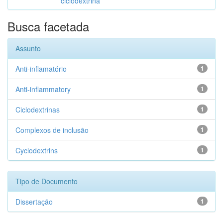
ciclodextrina
Busca facetada
Assunto
Anti-inflamatório
1
Anti-inflammatory
1
Ciclodextrinas
1
Complexos de inclusão
1
Cyclodextrins
1
Tipo de Documento
Dissertação
1