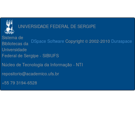
UNIVERSIDADE FEDERAL DE SERGIPE
Sistema de
DSpace Software
Copyright © 2002-2010
Duraspace
Bibliotecas da
Universidade
Federal de Sergipe - SIBIUFS
Núcleo de Tecnologia da Informação - NTI
repositorio@academico.ufs.br
+55 79 3194-6528