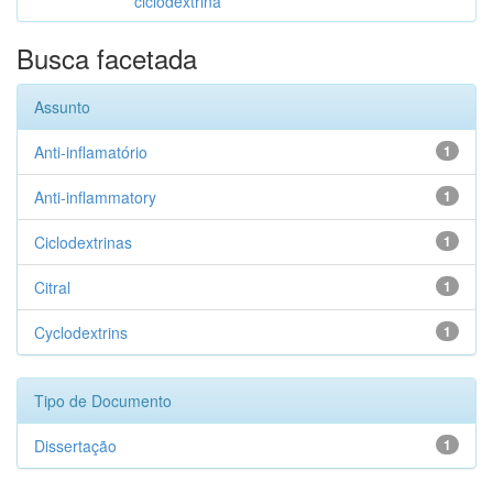
ciclodextrina
Busca facetada
Assunto
Anti-inflamatório
1
Anti-inflammatory
1
Ciclodextrinas
1
Citral
1
Cyclodextrins
1
Tipo de Documento
Dissertação
1