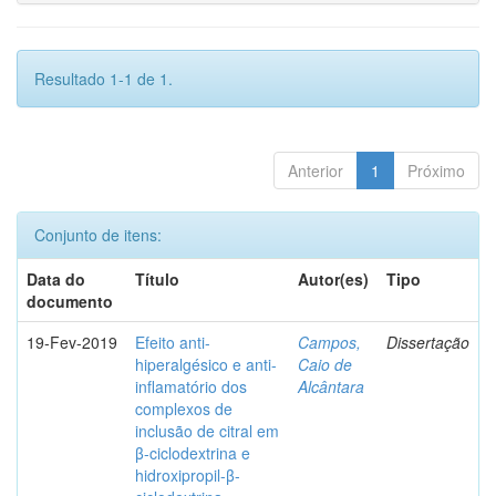
Resultado 1-1 de 1.
Anterior
1
Próximo
Conjunto de itens:
Data do
Título
Autor(es)
Tipo
documento
19-Fev-2019
Efeito anti-
Campos,
Dissertação
hiperalgésico e anti-
Caio de
inflamatório dos
Alcântara
complexos de
inclusão de citral em
β-ciclodextrina e
hidroxipropil-β-