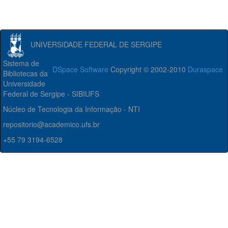
UNIVERSIDADE FEDERAL DE SERGIPE
Sistema de
DSpace Software
Copyright © 2002-2010
Duraspace
Bibliotecas da
Universidade
Federal de Sergipe - SIBIUFS
Núcleo de Tecnologia da Informação - NTI
repositorio@academico.ufs.br
+55 79 3194-6528