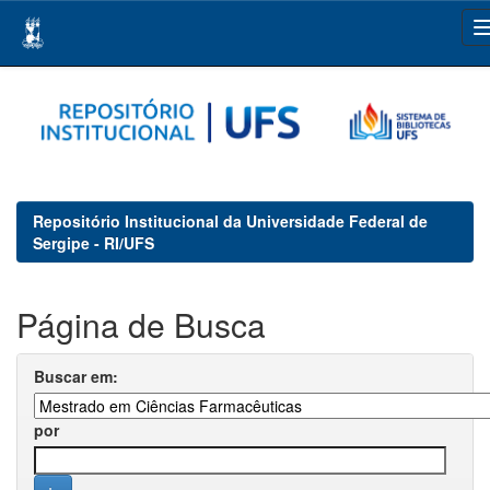
Skip
navigation
Repositório Institucional da Universidade Federal de
Sergipe - RI/UFS
Página de Busca
Buscar em:
por