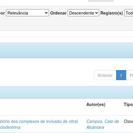
por
Ordenar
Registro(s)
Anterior
1
P
Autor(es)
Tip
matório dos complexos de inclusão de citral
Campos, Caio de
Diss
iclodextrina
Alcântara