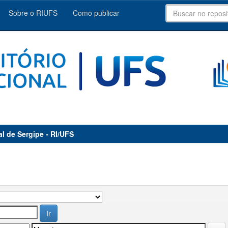
Sobre o RIUFS
Como publicar
al de Sergipe - RI/UFS