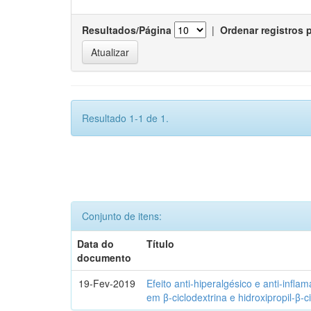
Resultados/Página
|
Ordenar registros 
Resultado 1-1 de 1.
Conjunto de itens:
Data do
Título
documento
19-Fev-2019
Efeito anti-hiperalgésico e anti-infla
em β-ciclodextrina e hidroxipropil-β-c