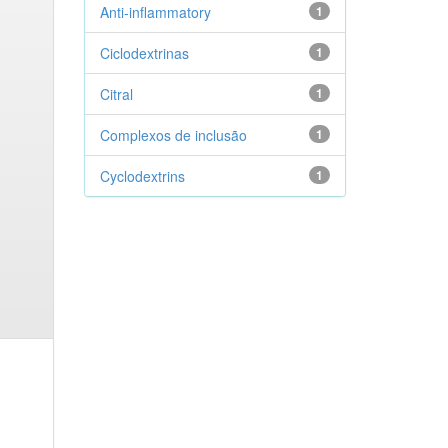
Anti-inflammatory
1
Ciclodextrinas
1
Citral
1
Complexos de inclusão
1
Cyclodextrins
1