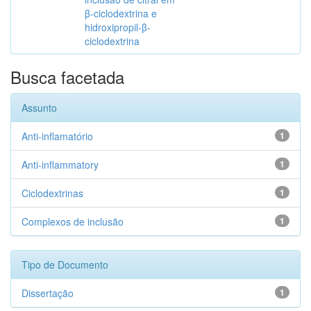
β-ciclodextrina e
hidroxipropil-β-
ciclodextrina
Busca facetada
Assunto
Anti-inflamatório
1
Anti-inflammatory
1
Ciclodextrinas
1
Complexos de inclusão
1
Tipo de Documento
Dissertação
1