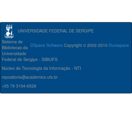
UNIVERSIDADE FEDERAL DE SERGIPE
Sistema de
DSpace Software
Copyright © 2002-2010
Duraspace
Bibliotecas da
Universidade
Federal de Sergipe - SIBIUFS
Núcleo de Tecnologia da Informação - NTI
repositorio@academico.ufs.br
+55 79 3194-6528