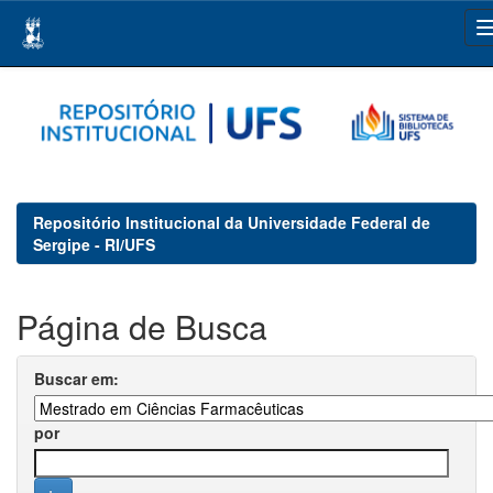
Skip
navigation
Repositório Institucional da Universidade Federal de
Sergipe - RI/UFS
Página de Busca
Buscar em:
por