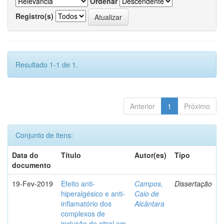
Ordenar
Registro(s)
Resultado 1-1 de 1.
Anterior
1
Próximo
Conjunto de itens:
Data do
Título
Autor(es)
Tipo
documento
19-Fev-2019
Efeito anti-
Campos,
Dissertação
hiperalgésico e anti-
Caio de
inflamatório dos
Alcântara
complexos de
inclusão de citral em