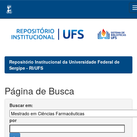
Skip
navigation
Repositório Institucional da Universidade Federal de
Sergipe - RI/UFS
Página de Busca
Buscar em:
por