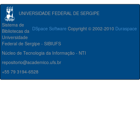
UNIVERSIDADE FEDERAL DE SERGIPE
Sistema de
DSpace Software
Copyright © 2002-2010
Duraspace
Bibliotecas da
Universidade
Federal de Sergipe - SIBIUFS
Núcleo de Tecnologia da Informação - NTI
repositorio@academico.ufs.br
+55 79 3194-6528