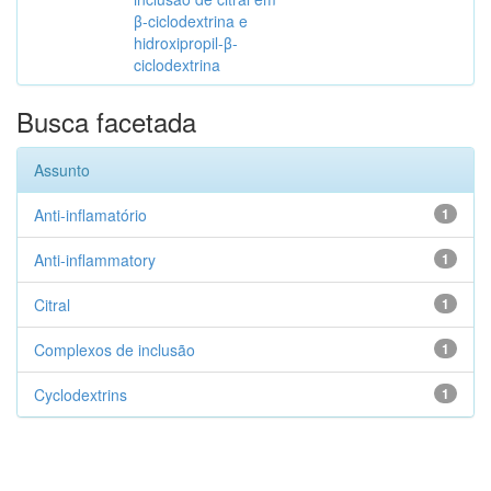
β-ciclodextrina e
hidroxipropil-β-
ciclodextrina
Busca facetada
Assunto
Anti-inflamatório
1
Anti-inflammatory
1
Citral
1
Complexos de inclusão
1
Cyclodextrins
1