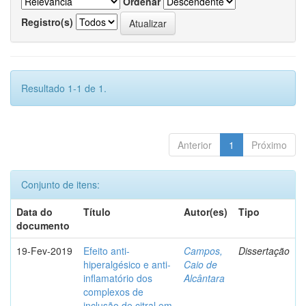
Ordenar
Registro(s)
Resultado 1-1 de 1.
Anterior
1
Próximo
Conjunto de itens:
Data do
Título
Autor(es)
Tipo
documento
19-Fev-2019
Efeito anti-
Campos,
Dissertação
hiperalgésico e anti-
Caio de
inflamatório dos
Alcântara
complexos de
inclusão de citral em