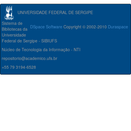
UNIVERSIDADE FEDERAL DE SERGIPE
Sistema de
DSpace Software
Copyright © 2002-2010
Duraspace
Bibliotecas da
Universidade
Federal de Sergipe - SIBIUFS
Núcleo de Tecnologia da Informação - NTI
repositorio@academico.ufs.br
+55 79 3194-6528