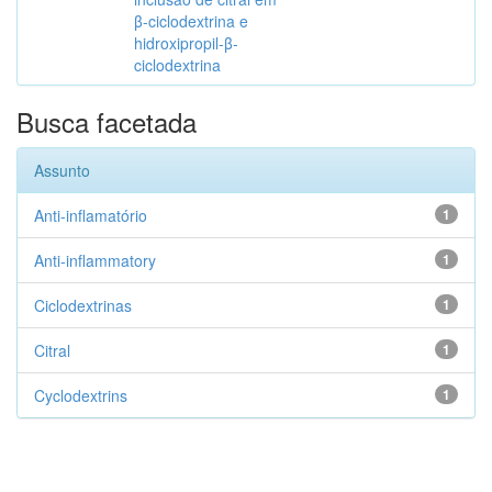
β-ciclodextrina e
hidroxipropil-β-
ciclodextrina
Busca facetada
Assunto
Anti-inflamatório
1
Anti-inflammatory
1
Ciclodextrinas
1
Citral
1
Cyclodextrins
1