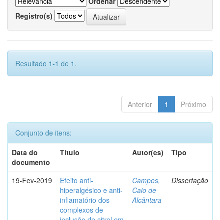
Ordenar
Registro(s)
Resultado 1-1 de 1.
Anterior
1
Próximo
Conjunto de itens:
Data do
Título
Autor(es)
Tipo
documento
19-Fev-2019
Efeito anti-
Campos,
Dissertação
hiperalgésico e anti-
Caio de
inflamatório dos
Alcântara
complexos de
inclusão de citral em