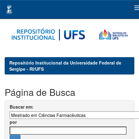
Skip
navigation
Repositório Institucional da Universidade Federal de
Sergipe - RI/UFS
Página de Busca
Buscar em:
por