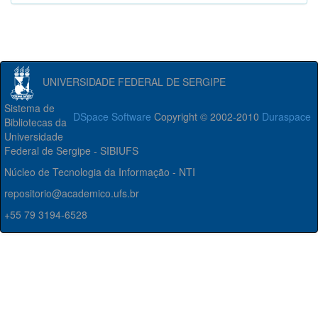
UNIVERSIDADE FEDERAL DE SERGIPE
Sistema de
DSpace Software
Copyright © 2002-2010
Duraspace
Bibliotecas da
Universidade
Federal de Sergipe - SIBIUFS
Núcleo de Tecnologia da Informação - NTI
repositorio@academico.ufs.br
+55 79 3194-6528