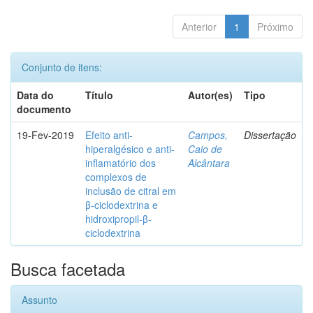
Anterior
1
Próximo
Conjunto de itens:
Data do
Título
Autor(es)
Tipo
documento
19-Fev-2019
Efeito anti-
Campos,
Dissertação
hiperalgésico e anti-
Caio de
inflamatório dos
Alcântara
complexos de
inclusão de citral em
β-ciclodextrina e
hidroxipropil-β-
ciclodextrina
Busca facetada
Assunto