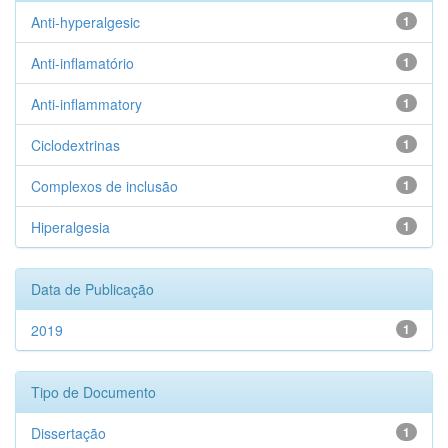
Anti-hyperalgesic
1
Anti-inflamatório
1
Anti-inflammatory
1
Ciclodextrinas
1
Complexos de inclusão
1
Hiperalgesia
1
Data de Publicação
2019
1
Tipo de Documento
Dissertação
1