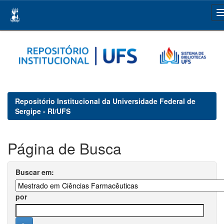
Skip
navigation
Repositório Institucional da Universidade Federal de
Sergipe - RI/UFS
Página de Busca
Buscar em:
por