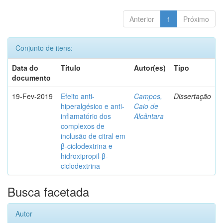
Anterior
1
Próximo
Conjunto de itens:
Data do
Título
Autor(es)
Tipo
documento
19-Fev-2019
Efeito anti-
Campos,
Dissertação
hiperalgésico e anti-
Caio de
inflamatório dos
Alcântara
complexos de
inclusão de citral em
β-ciclodextrina e
hidroxipropil-β-
ciclodextrina
Busca facetada
Autor