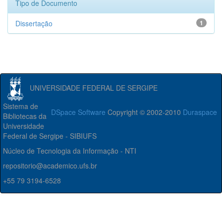
Tipo de Documento
Dissertação
1
UNIVERSIDADE FEDERAL DE SERGIPE
Sistema de
DSpace Software
Copyright © 2002-2010
Duraspace
Bibliotecas da
Universidade
Federal de Sergipe - SIBIUFS
Núcleo de Tecnologia da Informação - NTI
repositorio@academico.ufs.br
+55 79 3194-6528