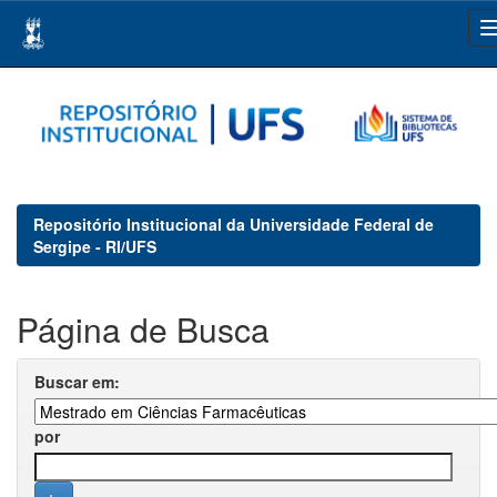
Skip
navigation
Repositório Institucional da Universidade Federal de
Sergipe - RI/UFS
Página de Busca
Buscar em:
por