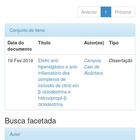
Anterior
1
Próximo
Conjunto de itens:
Data do
Título
Autor(es)
Tipo
documento
19-Fev-2019
Efeito anti-
Campos,
Dissertação
hiperalgésico e anti-
Caio de
inflamatório dos
Alcântara
complexos de
inclusão de citral em
β-ciclodextrina e
hidroxipropil-β-
ciclodextrina
Busca facetada
Autor