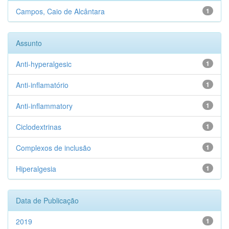
Campos, Caio de Alcântara
1
Assunto
Anti-hyperalgesic
1
Anti-inflamatório
1
Anti-inflammatory
1
Ciclodextrinas
1
Complexos de inclusão
1
Hiperalgesia
1
Data de Publicação
2019
1