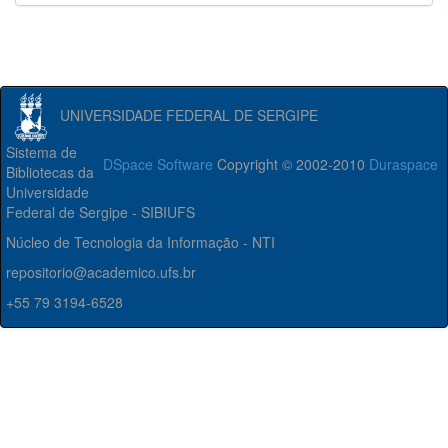
UNIVERSIDADE FEDERAL DE SERGIPE
Sistema de
DSpace Software
Copyright © 2002-2010
Duraspace
Bibliotecas da
Universidade
Federal de Sergipe - SIBIUFS
Núcleo de Tecnologia da Informação - NTI
repositorio@academico.ufs.br
+55 79 3194-6528