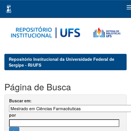
Skip
navigation
Repositório Institucional da Universidade Federal de
Sergipe - RI/UFS
Página de Busca
Buscar em:
por