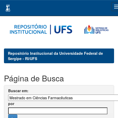
Skip
navigation
Repositório Institucional da Universidade Federal de
Sergipe - RI/UFS
Página de Busca
Buscar em:
por