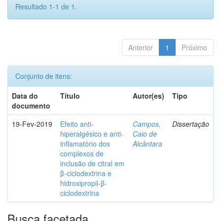
Resultado 1-1 de 1.
Anterior
1
Próximo
Conjunto de itens:
Data do
Título
Autor(es)
Tipo
documento
19-Fev-2019
Efeito anti-
Campos,
Dissertação
hiperalgésico e anti-
Caio de
inflamatório dos
Alcântara
complexos de
inclusão de citral em
β-ciclodextrina e
hidroxipropil-β-
ciclodextrina
Busca facetada