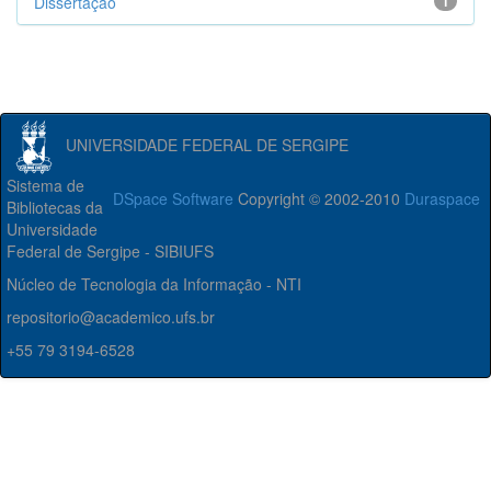
Dissertação
1
UNIVERSIDADE FEDERAL DE SERGIPE
Sistema de
DSpace Software
Copyright © 2002-2010
Duraspace
Bibliotecas da
Universidade
Federal de Sergipe - SIBIUFS
Núcleo de Tecnologia da Informação - NTI
repositorio@academico.ufs.br
+55 79 3194-6528