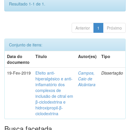
Resultado 1-1 de 1.
Anterior
1
Próximo
Conjunto de itens:
Data do
Título
Autor(es)
Tipo
documento
19-Fev-2019
Efeito anti-
Campos,
Dissertação
hiperalgésico e anti-
Caio de
inflamatório dos
Alcântara
complexos de
inclusão de citral em
β-ciclodextrina e
hidroxipropil-β-
ciclodextrina
Busca facetada