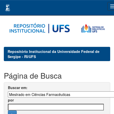
Skip
navigation
Repositório Institucional da Universidade Federal de
Sergipe - RI/UFS
Página de Busca
Buscar em:
por