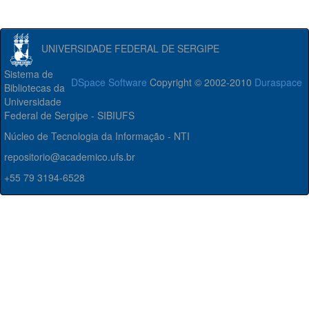
UNIVERSIDADE FEDERAL DE SERGIPE
Sistema de
DSpace Software
Copyright © 2002-2010
Duraspace
Bibliotecas da
Universidade
Federal de Sergipe - SIBIUFS
Núcleo de Tecnologia da Informação - NTI
repositorio@academico.ufs.br
+55 79 3194-6528