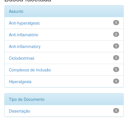
Assunto
Anti-hyperalgesic
1
Anti-inflamatório
1
Anti-inflammatory
1
Ciclodextrinas
1
Complexos de inclusão
1
Hiperalgesia
1
Tipo de Documento
Dissertação
1