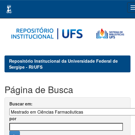
Skip
navigation
Repositório Institucional da Universidade Federal de
Sergipe - RI/UFS
Página de Busca
Buscar em:
por