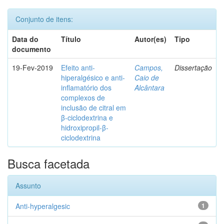
Conjunto de itens:
Data do
Título
Autor(es)
Tipo
documento
19-Fev-2019
Efeito anti-
Campos,
Dissertação
hiperalgésico e anti-
Caio de
inflamatório dos
Alcântara
complexos de
inclusão de citral em
β-ciclodextrina e
hidroxipropil-β-
ciclodextrina
Busca facetada
Assunto
Anti-hyperalgesic
1