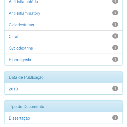
Anti-inflamatório
1
Anti-inflammatory
1
Ciclodextrinas
1
Citral
1
Cyclodextrins
1
Hiperalgesia
1
Data de Publicação
2019
1
Tipo de Documento
Dissertação
1