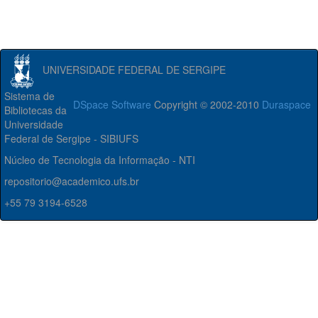
UNIVERSIDADE FEDERAL DE SERGIPE
Sistema de
DSpace Software
Copyright © 2002-2010
Duraspace
Bibliotecas da
Universidade
Federal de Sergipe - SIBIUFS
Núcleo de Tecnologia da Informação - NTI
repositorio@academico.ufs.br
+55 79 3194-6528