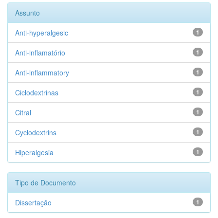
Assunto
Anti-hyperalgesic
1
Anti-inflamatório
1
Anti-inflammatory
1
Ciclodextrinas
1
Citral
1
Cyclodextrins
1
Hiperalgesia
1
Tipo de Documento
Dissertação
1