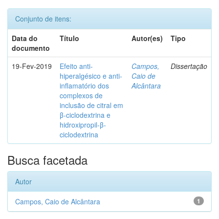
Conjunto de itens:
Data do
Título
Autor(es)
Tipo
documento
19-Fev-2019
Efeito anti-
Campos,
Dissertação
hiperalgésico e anti-
Caio de
inflamatório dos
Alcântara
complexos de
inclusão de citral em
β-ciclodextrina e
hidroxipropil-β-
ciclodextrina
Busca facetada
Autor
Campos, Caio de Alcântara
1