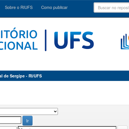
Sobre o RIUFS
Como publicar
al de Sergipe - RI/UFS