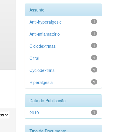
Assunto
Anti-hyperalgesic
1
Anti-inflamatório
1
Ciclodextrinas
1
Citral
1
Cyclodextrins
1
Hiperalgesia
1
Data de Publicação
2019
1
Tipo de Documento