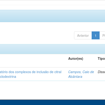
Anterior
1
P
Autor(es)
Tip
matório dos complexos de inclusão de citral
Campos, Caio de
Diss
iclodextrina
Alcântara