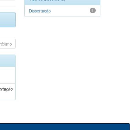
Dissertação
1
róximo
o
ertação