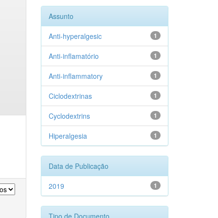
Assunto
Anti-hyperalgesic
1
Anti-inflamatório
1
Anti-inflammatory
1
Ciclodextrinas
1
Cyclodextrins
1
Hiperalgesia
1
Data de Publicação
2019
1
Tipo de Documento