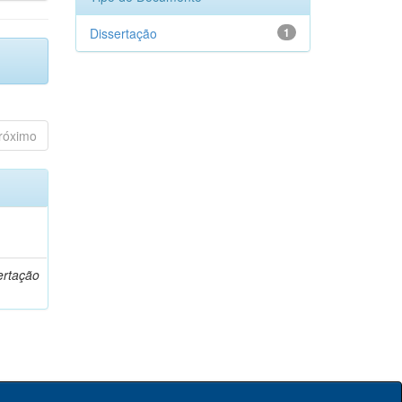
Dissertação
1
róximo
o
ertação