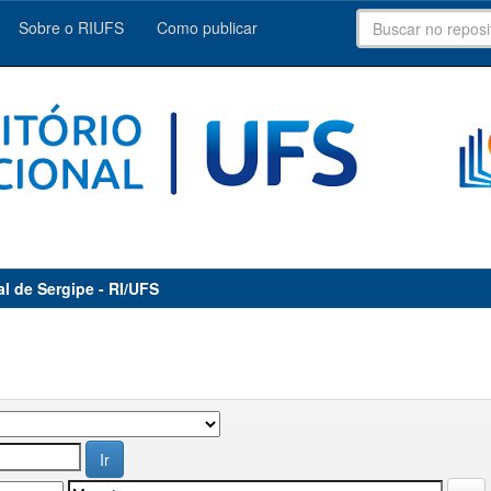
Sobre o RIUFS
Como publicar
al de Sergipe - RI/UFS