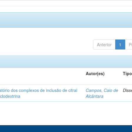
Anterior
1
P
Autor(es)
Tip
matório dos complexos de inclusão de citral
Campos, Caio de
Diss
iclodextrina
Alcântara