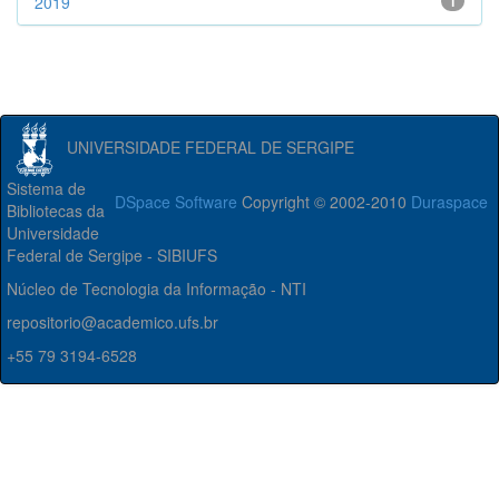
2019
1
UNIVERSIDADE FEDERAL DE SERGIPE
Sistema de
DSpace Software
Copyright © 2002-2010
Duraspace
Bibliotecas da
Universidade
Federal de Sergipe - SIBIUFS
Núcleo de Tecnologia da Informação - NTI
repositorio@academico.ufs.br
+55 79 3194-6528