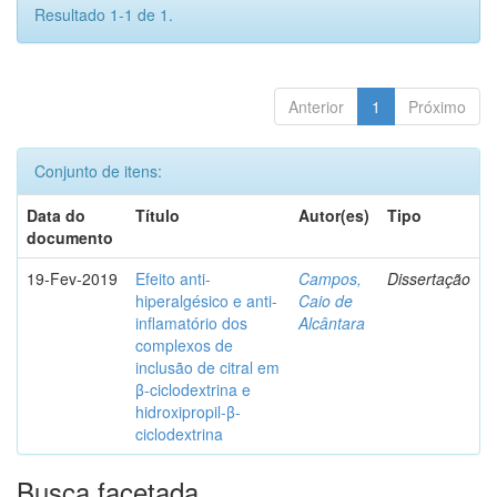
Resultado 1-1 de 1.
Anterior
1
Próximo
Conjunto de itens:
Data do
Título
Autor(es)
Tipo
documento
19-Fev-2019
Efeito anti-
Campos,
Dissertação
hiperalgésico e anti-
Caio de
inflamatório dos
Alcântara
complexos de
inclusão de citral em
β-ciclodextrina e
hidroxipropil-β-
ciclodextrina
Busca facetada