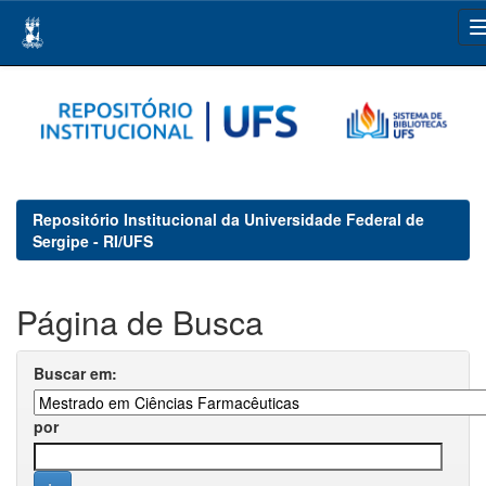
Skip
navigation
Repositório Institucional da Universidade Federal de
Sergipe - RI/UFS
Página de Busca
Buscar em:
por