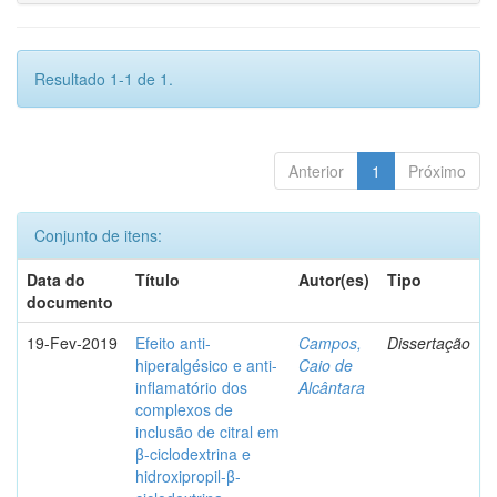
Resultado 1-1 de 1.
Anterior
1
Próximo
Conjunto de itens:
Data do
Título
Autor(es)
Tipo
documento
19-Fev-2019
Efeito anti-
Campos,
Dissertação
hiperalgésico e anti-
Caio de
inflamatório dos
Alcântara
complexos de
inclusão de citral em
β-ciclodextrina e
hidroxipropil-β-