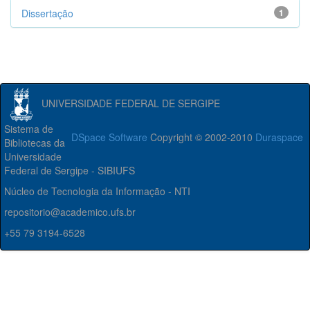
Dissertação
1
UNIVERSIDADE FEDERAL DE SERGIPE
Sistema de
DSpace Software
Copyright © 2002-2010
Duraspace
Bibliotecas da
Universidade
Federal de Sergipe - SIBIUFS
Núcleo de Tecnologia da Informação - NTI
repositorio@academico.ufs.br
+55 79 3194-6528