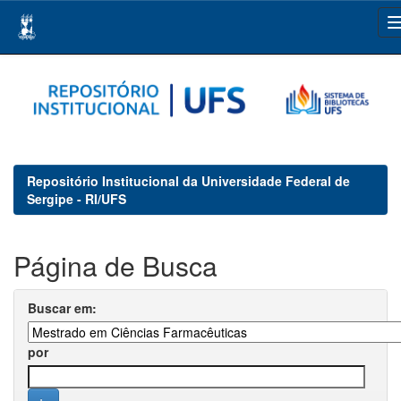
Skip
navigation
Repositório Institucional da Universidade Federal de
Sergipe - RI/UFS
Página de Busca
Buscar em:
por