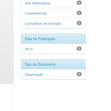
Anti-inflamatório
1
Ciclodextrinas
1
Complexos de inclusão
1
Data de Publicação
2019
1
Tipo de Documento
Dissertação
1