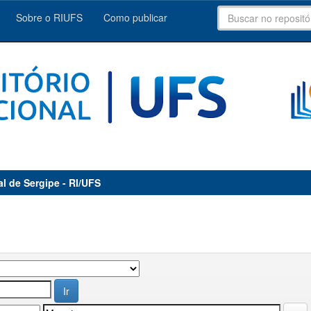
Sobre o RIUFS
Como publicar
al de Sergipe - RI/UFS