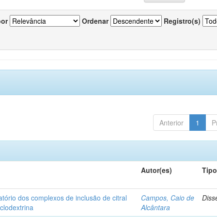
por
Ordenar
Registro(s)
Anterior
1
P
Autor(es)
Tip
matório dos complexos de inclusão de citral
Campos, Caio de
Diss
iclodextrina
Alcântara