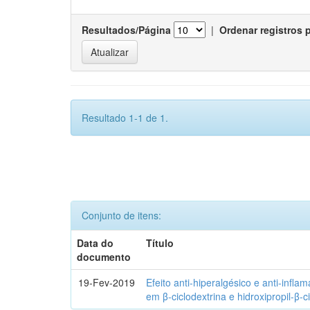
Resultados/Página
|
Ordenar registros 
Resultado 1-1 de 1.
Conjunto de itens:
Data do
Título
documento
19-Fev-2019
Efeito anti-hiperalgésico e anti-infla
em β-ciclodextrina e hidroxipropil-β-c