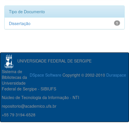
Tipo de Documento
Dissertação
1
UNIVERSIDADE FEDERAL DE SERGIPE
Sistema de
DSpace Software
Copyright © 2002-2010
Duraspace
Bibliotecas da
Universidade
Federal de Sergipe - SIBIUFS
Núcleo de Tecnologia da Informação - NTI
repositorio@academico.ufs.br
+55 79 3194-6528