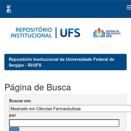
Skip
navigation
Repositório Institucional da Universidade Federal de
Sergipe - RI/UFS
Página de Busca
Buscar em:
por