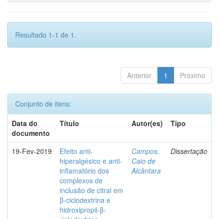
Resultado 1-1 de 1.
Anterior
1
Próximo
Conjunto de itens:
Data do
Título
Autor(es)
Tipo
documento
19-Fev-2019
Efeito anti-
Campos,
Dissertação
hiperalgésico e anti-
Caio de
inflamatório dos
Alcântara
complexos de
inclusão de citral em
β-ciclodextrina e
hidroxipropil-β-