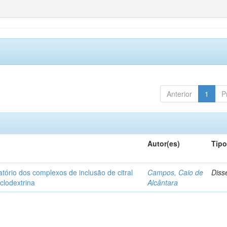
Anterior
1
P
Autor(es)
Tip
matório dos complexos de inclusão de citral
Campos, Caio de
Diss
iclodextrina
Alcântara