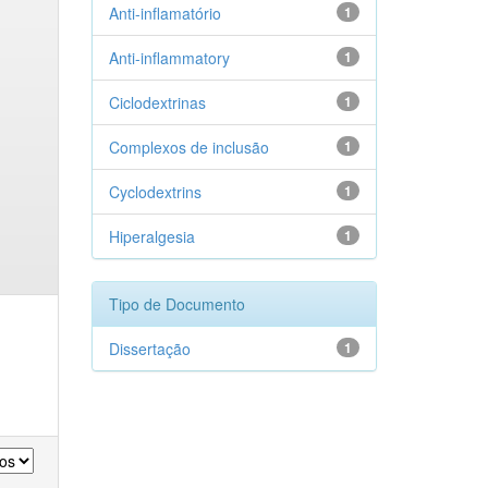
Anti-inflamatório
1
Anti-inflammatory
1
Ciclodextrinas
1
Complexos de inclusão
1
Cyclodextrins
1
Hiperalgesia
1
Tipo de Documento
Dissertação
1