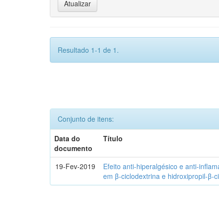
Resultado 1-1 de 1.
Conjunto de itens:
Data do
Título
documento
19-Fev-2019
Efeito anti-hiperalgésico e anti-infla
em β-ciclodextrina e hidroxipropil-β-c