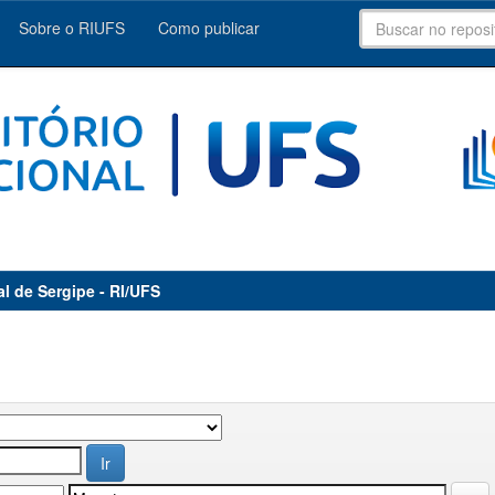
Sobre o RIUFS
Como publicar
al de Sergipe - RI/UFS