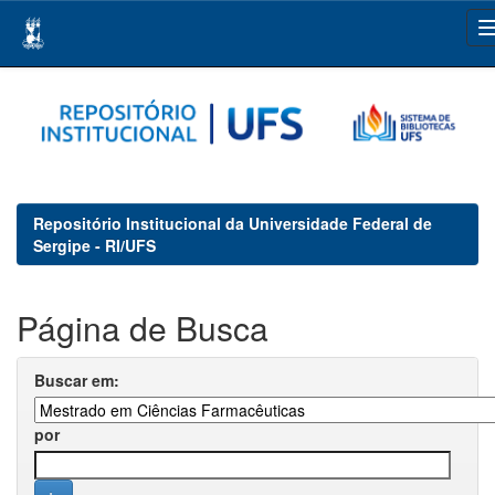
Skip
navigation
Repositório Institucional da Universidade Federal de
Sergipe - RI/UFS
Página de Busca
Buscar em:
por