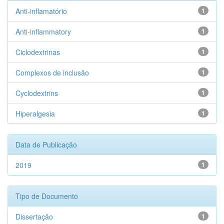
Anti-inflamatório
1
Anti-inflammatory
1
Ciclodextrinas
1
Complexos de inclusão
1
Cyclodextrins
1
Hiperalgesia
1
Data de Publicação
2019
1
Tipo de Documento
Dissertação
1