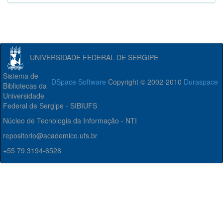
UNIVERSIDADE FEDERAL DE SERGIPE
Sistema de
DSpace Software
Copyright © 2002-2010
Duraspace
Bibliotecas da
Universidade
Federal de Sergipe - SIBIUFS
Núcleo de Tecnologia da Informação - NTI
repositorio@academico.ufs.br
+55 79 3194-6528