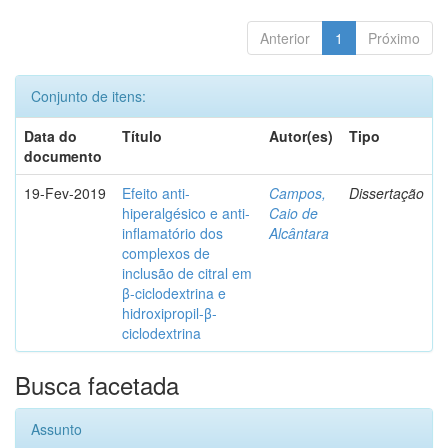
Anterior
1
Próximo
Conjunto de itens:
Data do
Título
Autor(es)
Tipo
documento
19-Fev-2019
Efeito anti-
Campos,
Dissertação
hiperalgésico e anti-
Caio de
inflamatório dos
Alcântara
complexos de
inclusão de citral em
β-ciclodextrina e
hidroxipropil-β-
ciclodextrina
Busca facetada
Assunto