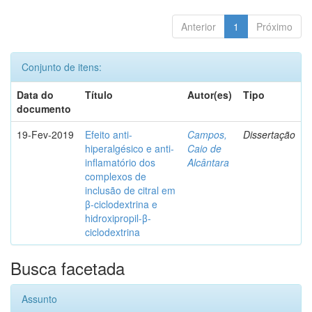
Anterior
1
Próximo
Conjunto de itens:
Data do
Título
Autor(es)
Tipo
documento
19-Fev-2019
Efeito anti-
Campos,
Dissertação
hiperalgésico e anti-
Caio de
inflamatório dos
Alcântara
complexos de
inclusão de citral em
β-ciclodextrina e
hidroxipropil-β-
ciclodextrina
Busca facetada
Assunto