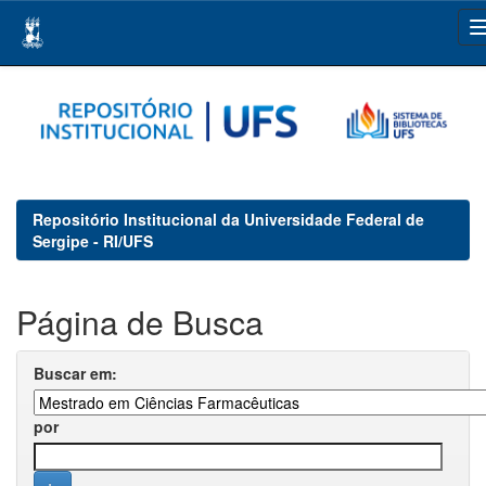
Skip
navigation
Repositório Institucional da Universidade Federal de
Sergipe - RI/UFS
Página de Busca
Buscar em:
por