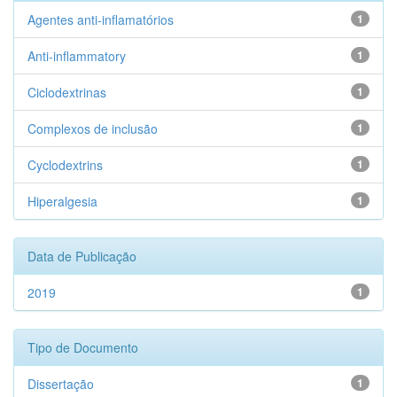
Agentes anti-inflamatórios
1
Anti-inflammatory
1
Ciclodextrinas
1
Complexos de inclusão
1
Cyclodextrins
1
Hiperalgesia
1
Data de Publicação
2019
1
Tipo de Documento
Dissertação
1