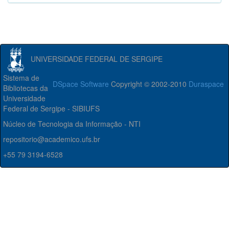
UNIVERSIDADE FEDERAL DE SERGIPE
Sistema de
DSpace Software
Copyright © 2002-2010
Duraspace
Bibliotecas da
Universidade
Federal de Sergipe - SIBIUFS
Núcleo de Tecnologia da Informação - NTI
repositorio@academico.ufs.br
+55 79 3194-6528