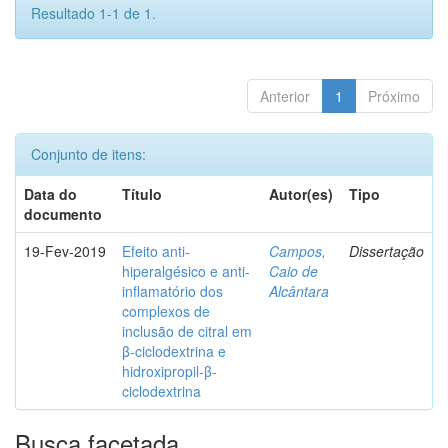
Resultado 1-1 de 1.
Anterior
1
Próximo
Conjunto de itens:
Data do
Título
Autor(es)
Tipo
documento
19-Fev-2019
Efeito anti-
Campos,
Dissertação
hiperalgésico e anti-
Caio de
inflamatório dos
Alcântara
complexos de
inclusão de citral em
β-ciclodextrina e
hidroxipropil-β-
ciclodextrina
Busca facetada