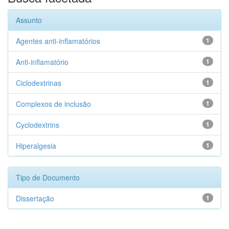
Assunto
Agentes anti-inflamatórios
1
Anti-inflamatório
1
Ciclodextrinas
1
Complexos de inclusão
1
Cyclodextrins
1
Hiperalgesia
1
Tipo de Documento
Dissertação
1