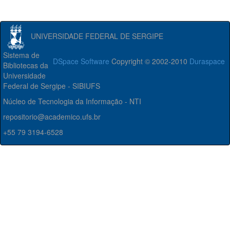
UNIVERSIDADE FEDERAL DE SERGIPE
Sistema de
DSpace Software
Copyright © 2002-2010
Duraspace
Bibliotecas da
Universidade
Federal de Sergipe - SIBIUFS
Núcleo de Tecnologia da Informação - NTI
repositorio@academico.ufs.br
+55 79 3194-6528