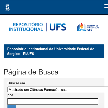
Skip
navigation
Repositório Institucional da Universidade Federal de
Sergipe - RI/UFS
Página de Busca
Buscar em:
por