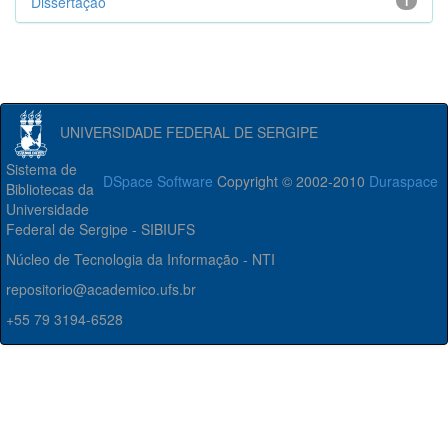
Dissertação
1
UNIVERSIDADE FEDERAL DE SERGIPE
Sistema de
DSpace Software
Copyright © 2002-2010
Duraspace
Bibliotecas da
Universidade
Federal de Sergipe - SIBIUFS
Núcleo de Tecnologia da Informação - NTI
repositorio@academico.ufs.br
+55 79 3194-6528