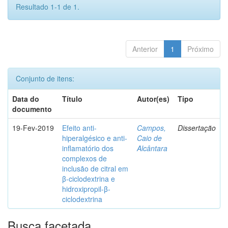
Resultado 1-1 de 1.
Anterior
1
Próximo
Conjunto de itens:
Data do
Título
Autor(es)
Tipo
documento
19-Fev-2019
Efeito anti-
Campos,
Dissertação
hiperalgésico e anti-
Caio de
inflamatório dos
Alcântara
complexos de
inclusão de citral em
β-ciclodextrina e
hidroxipropil-β-
ciclodextrina
Busca facetada