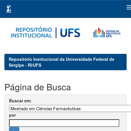
Skip
navigation
Repositório Institucional da Universidade Federal de
Sergipe - RI/UFS
Página de Busca
Buscar em:
por