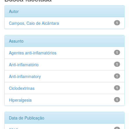
Autor
Campos, Caio de Alcântara
1
Assunto
Agentes anti-inflamatórios
1
Anti-inflamatório
1
Anti-inflammatory
1
Ciclodextrinas
1
Hiperalgesia
1
Data de Publicação