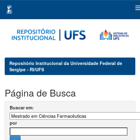
Skip
navigation
Repositório Institucional da Universidade Federal de
Sergipe - RI/UFS
Página de Busca
Buscar em:
por