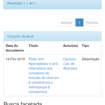
Resultado 1-1 de 1.
Anterior
1
Próximo
Conjunto de itens:
Data do
Título
Autor(es)
Tipo
documento
19-Fev-2019
Efeito anti-
Campos,
Dissertação
hiperalgésico e anti-
Caio de
inflamatório dos
Alcântara
complexos de
inclusão de citral em
β-ciclodextrina e
hidroxipropil-β-
ciclodextrina
Busca facetada