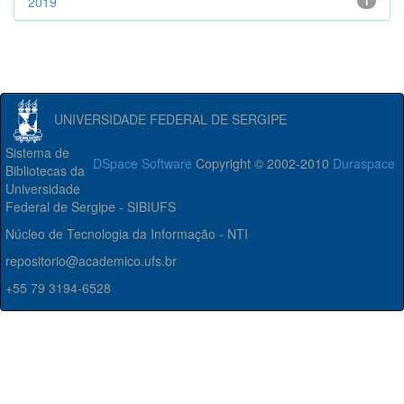
2019
1
UNIVERSIDADE FEDERAL DE SERGIPE
Sistema de
DSpace Software
Copyright © 2002-2010
Duraspace
Bibliotecas da
Universidade
Federal de Sergipe - SIBIUFS
Núcleo de Tecnologia da Informação - NTI
repositorio@academico.ufs.br
+55 79 3194-6528