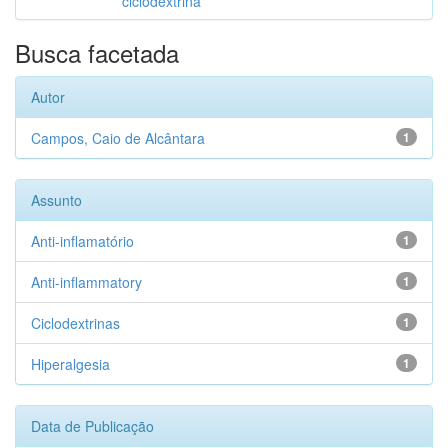
ciclodextrina
Busca facetada
Autor
Campos, Caio de Alcântara
1
Assunto
Anti-inflamatório
1
Anti-inflammatory
1
Ciclodextrinas
1
Hiperalgesia
1
Data de Publicação