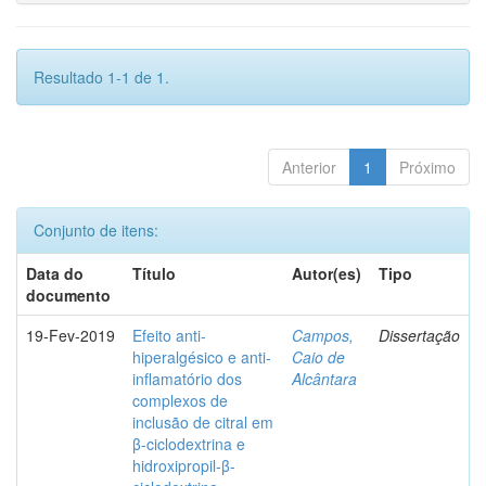
Resultado 1-1 de 1.
Anterior
1
Próximo
Conjunto de itens:
Data do
Título
Autor(es)
Tipo
documento
19-Fev-2019
Efeito anti-
Campos,
Dissertação
hiperalgésico e anti-
Caio de
inflamatório dos
Alcântara
complexos de
inclusão de citral em
β-ciclodextrina e
hidroxipropil-β-