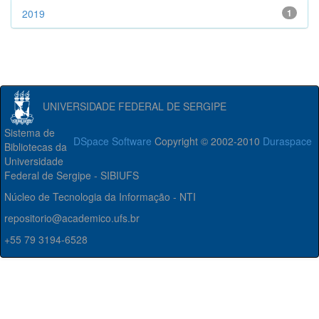
2019
1
UNIVERSIDADE FEDERAL DE SERGIPE
Sistema de
DSpace Software
Copyright © 2002-2010
Duraspace
Bibliotecas da
Universidade
Federal de Sergipe - SIBIUFS
Núcleo de Tecnologia da Informação - NTI
repositorio@academico.ufs.br
+55 79 3194-6528