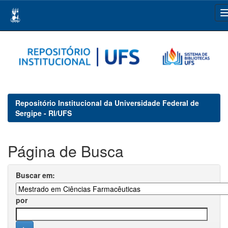
Skip
navigation
Repositório Institucional da Universidade Federal de
Sergipe - RI/UFS
Página de Busca
Buscar em:
por