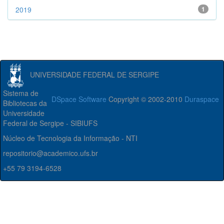
2019
1
UNIVERSIDADE FEDERAL DE SERGIPE
Sistema de
DSpace Software
Copyright © 2002-2010
Duraspace
Bibliotecas da
Universidade
Federal de Sergipe - SIBIUFS
Núcleo de Tecnologia da Informação - NTI
repositorio@academico.ufs.br
+55 79 3194-6528