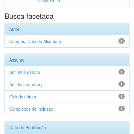
ciclodextrina
Busca facetada
Autor
Campos, Caio de Alcântara
1
Assunto
Anti-inflamatório
1
Anti-inflammatory
1
Ciclodextrinas
1
Complexos de inclusão
1
Data de Publicação