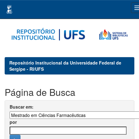
Skip
navigation
Repositório Institucional da Universidade Federal de
Sergipe - RI/UFS
Página de Busca
Buscar em:
por