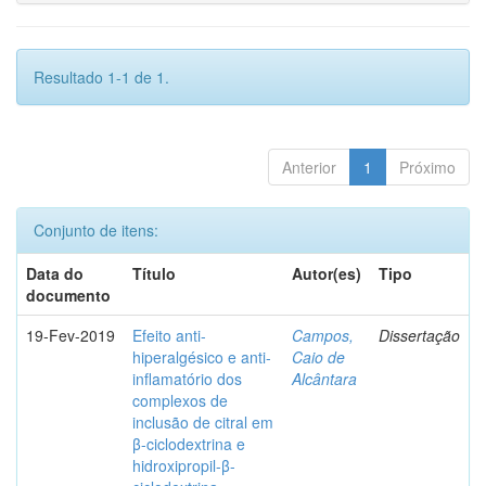
Resultado 1-1 de 1.
Anterior
1
Próximo
Conjunto de itens:
Data do
Título
Autor(es)
Tipo
documento
19-Fev-2019
Efeito anti-
Campos,
Dissertação
hiperalgésico e anti-
Caio de
inflamatório dos
Alcântara
complexos de
inclusão de citral em
β-ciclodextrina e
hidroxipropil-β-