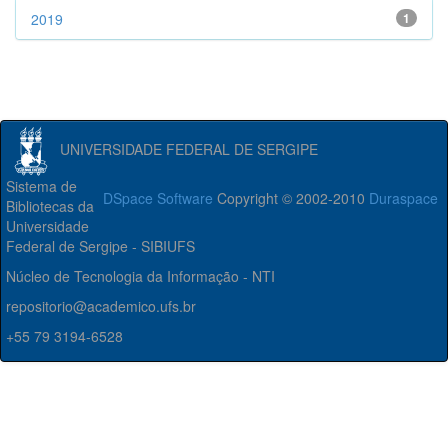
2019
1
UNIVERSIDADE FEDERAL DE SERGIPE
Sistema de
DSpace Software
Copyright © 2002-2010
Duraspace
Bibliotecas da
Universidade
Federal de Sergipe - SIBIUFS
Núcleo de Tecnologia da Informação - NTI
repositorio@academico.ufs.br
+55 79 3194-6528