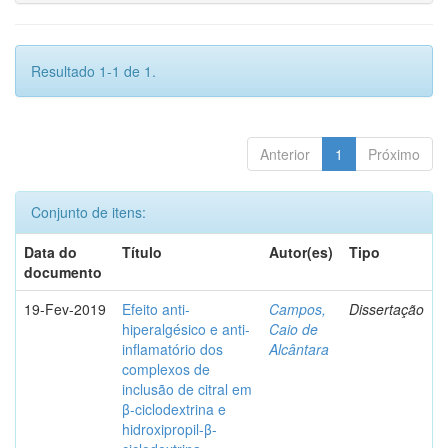
Resultado 1-1 de 1.
Anterior
1
Próximo
Conjunto de itens:
Data do
Título
Autor(es)
Tipo
documento
19-Fev-2019
Efeito anti-
Campos,
Dissertação
hiperalgésico e anti-
Caio de
inflamatório dos
Alcântara
complexos de
inclusão de citral em
β-ciclodextrina e
hidroxipropil-β-