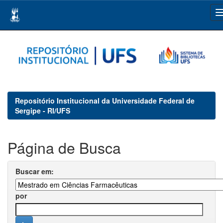
Skip
navigation
Repositório Institucional da Universidade Federal de
Sergipe - RI/UFS
Página de Busca
Buscar em:
por