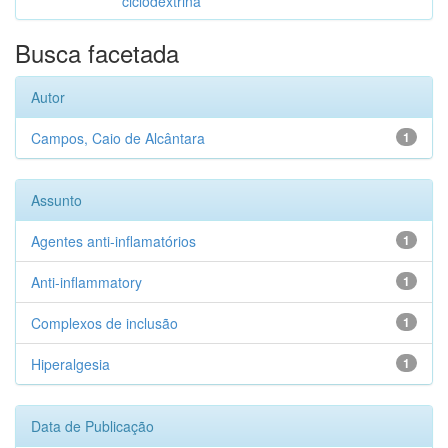
ciclodextrina
Busca facetada
Autor
Campos, Caio de Alcântara
1
Assunto
Agentes anti-inflamatórios
1
Anti-inflammatory
1
Complexos de inclusão
1
Hiperalgesia
1
Data de Publicação