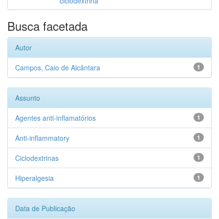
ciclodextrina
Busca facetada
Autor
Campos, Caio de Alcântara
1
Assunto
Agentes anti-inflamatórios
1
Anti-inflammatory
1
Ciclodextrinas
1
Hiperalgesia
1
Data de Publicação