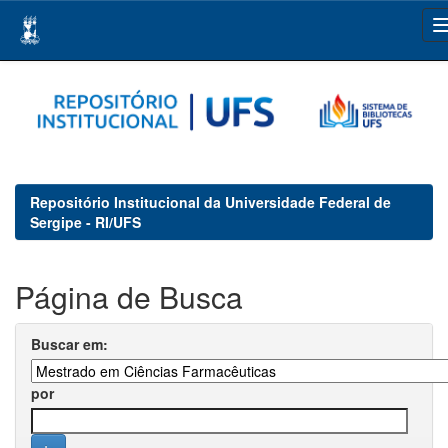
Skip
navigation
Repositório Institucional da Universidade Federal de
Sergipe - RI/UFS
Página de Busca
Buscar em:
por