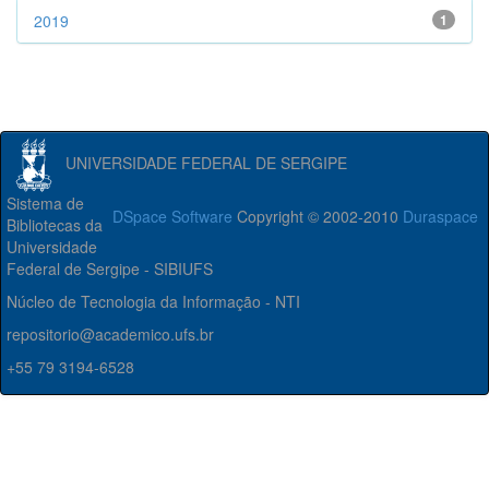
2019
1
UNIVERSIDADE FEDERAL DE SERGIPE
Sistema de
DSpace Software
Copyright © 2002-2010
Duraspace
Bibliotecas da
Universidade
Federal de Sergipe - SIBIUFS
Núcleo de Tecnologia da Informação - NTI
repositorio@academico.ufs.br
+55 79 3194-6528