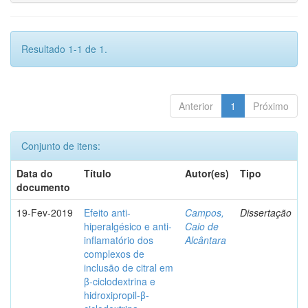
Resultado 1-1 de 1.
Anterior
1
Próximo
Conjunto de itens:
Data do
Título
Autor(es)
Tipo
documento
19-Fev-2019
Efeito anti-
Campos,
Dissertação
hiperalgésico e anti-
Caio de
inflamatório dos
Alcântara
complexos de
inclusão de citral em
β-ciclodextrina e
hidroxipropil-β-