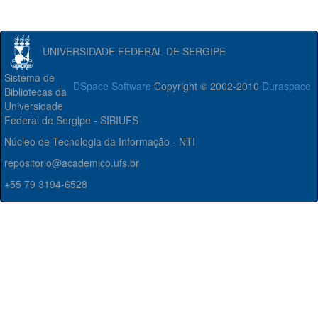
UNIVERSIDADE FEDERAL DE SERGIPE
Sistema de
DSpace Software
Copyright © 2002-2010
Duraspace
Bibliotecas da
Universidade
Federal de Sergipe - SIBIUFS
Núcleo de Tecnologia da Informação - NTI
repositorio@academico.ufs.br
+55 79 3194-6528