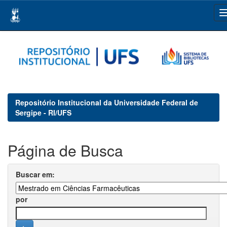
Skip
navigation
Repositório Institucional da Universidade Federal de
Sergipe - RI/UFS
Página de Busca
Buscar em:
por