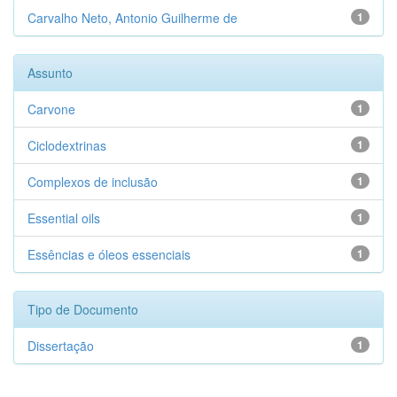
Carvalho Neto, Antonio Guilherme de
1
Assunto
Carvone
1
Ciclodextrinas
1
Complexos de inclusão
1
Essential oils
1
Essências e óleos essenciais
1
Tipo de Documento
Dissertação
1