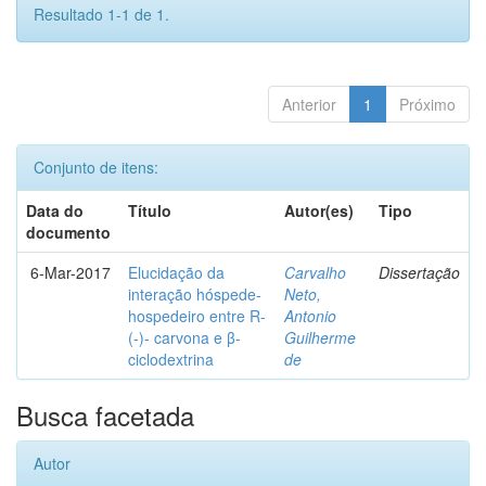
Resultado 1-1 de 1.
Anterior
1
Próximo
Conjunto de itens:
Data do
Título
Autor(es)
Tipo
documento
6-Mar-2017
Elucidação da
Carvalho
Dissertação
interação hóspede-
Neto,
hospedeiro entre R-
Antonio
(-)- carvona e β-
Guilherme
ciclodextrina
de
Busca facetada
Autor