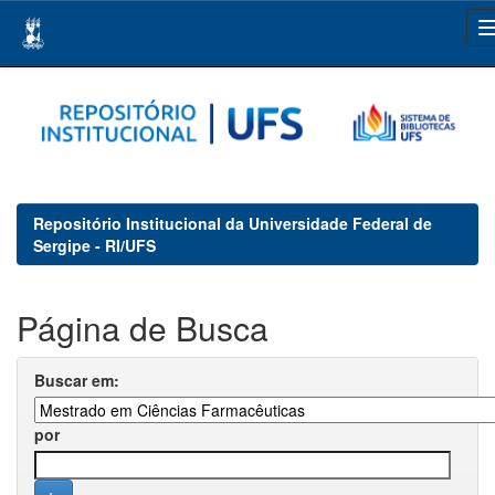
Skip
navigation
Repositório Institucional da Universidade Federal de
Sergipe - RI/UFS
Página de Busca
Buscar em:
por