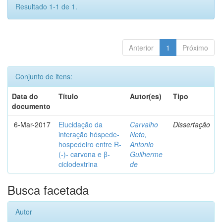
Resultado 1-1 de 1.
Anterior
1
Próximo
Conjunto de itens:
Data do
Título
Autor(es)
Tipo
documento
6-Mar-2017
Elucidação da
Carvalho
Dissertação
interação hóspede-
Neto,
hospedeiro entre R-
Antonio
(-)- carvona e β-
Guilherme
ciclodextrina
de
Busca facetada
Autor