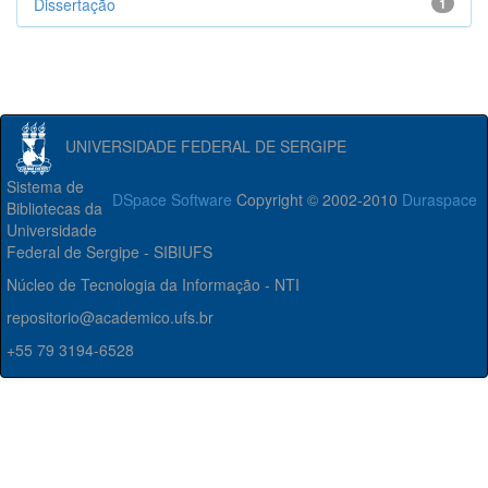
Dissertação
1
UNIVERSIDADE FEDERAL DE SERGIPE
Sistema de
DSpace Software
Copyright © 2002-2010
Duraspace
Bibliotecas da
Universidade
Federal de Sergipe - SIBIUFS
Núcleo de Tecnologia da Informação - NTI
repositorio@academico.ufs.br
+55 79 3194-6528