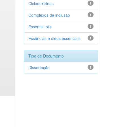
Ciclodextrinas
1
Complexos de inclusão
1
Essential oils
1
Essências e óleos essenciais
1
Tipo de Documento
Dissertação
1