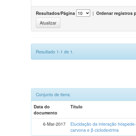
Resultados/Página
|
Ordenar registros 
Resultado 1-1 de 1.
Conjunto de itens:
Data do
Título
documento
6-Mar-2017
Elucidação da interação hóspede-
carvona e β-ciclodextrina