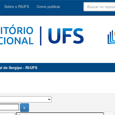
Sobre o RIUFS
Como publicar
al de Sergipe - RI/UFS