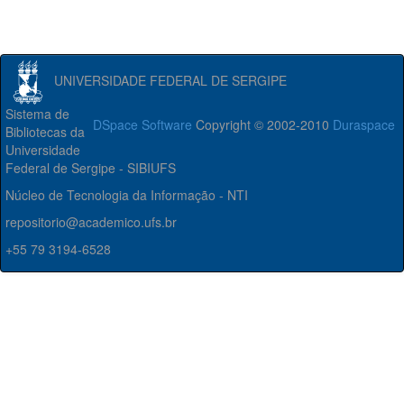
UNIVERSIDADE FEDERAL DE SERGIPE
Sistema de
DSpace Software
Copyright © 2002-2010
Duraspace
Bibliotecas da
Universidade
Federal de Sergipe - SIBIUFS
Núcleo de Tecnologia da Informação - NTI
repositorio@academico.ufs.br
+55 79 3194-6528