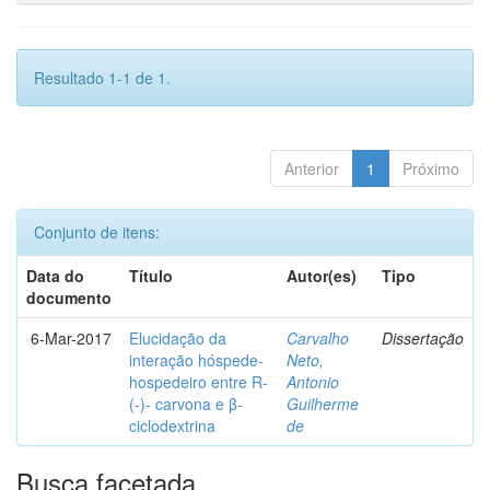
Resultado 1-1 de 1.
Anterior
1
Próximo
Conjunto de itens:
Data do
Título
Autor(es)
Tipo
documento
6-Mar-2017
Elucidação da
Carvalho
Dissertação
interação hóspede-
Neto,
hospedeiro entre R-
Antonio
(-)- carvona e β-
Guilherme
ciclodextrina
de
Busca facetada