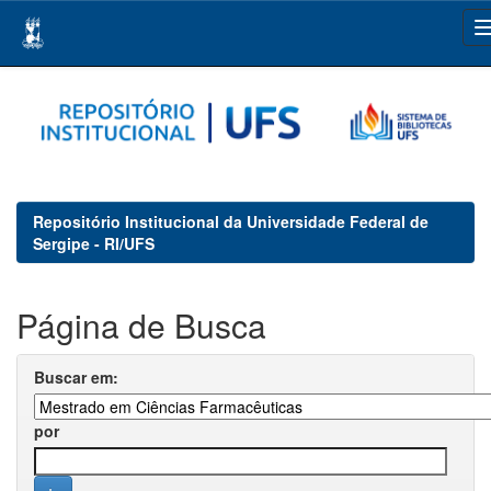
Skip
navigation
Repositório Institucional da Universidade Federal de
Sergipe - RI/UFS
Página de Busca
Buscar em:
por