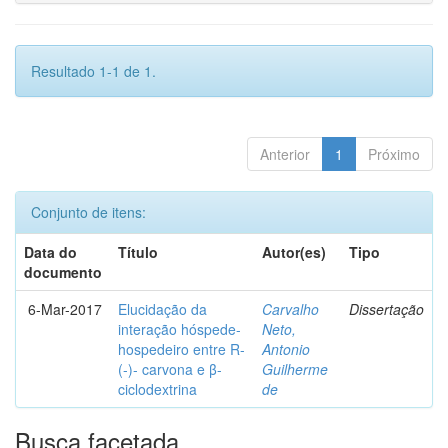
Resultado 1-1 de 1.
Anterior
1
Próximo
Conjunto de itens:
Data do
Título
Autor(es)
Tipo
documento
6-Mar-2017
Elucidação da
Carvalho
Dissertação
interação hóspede-
Neto,
hospedeiro entre R-
Antonio
(-)- carvona e β-
Guilherme
ciclodextrina
de
Busca facetada