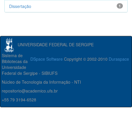
Dissertação
1
UNIVERSIDADE FEDERAL DE SERGIPE
Sistema de
DSpace Software
Copyright © 2002-2010
Duraspace
Bibliotecas da
Universidade
Federal de Sergipe - SIBIUFS
Núcleo de Tecnologia da Informação - NTI
repositorio@academico.ufs.br
+55 79 3194-6528