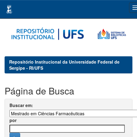
Skip
navigation
Repositório Institucional da Universidade Federal de
Sergipe - RI/UFS
Página de Busca
Buscar em:
por