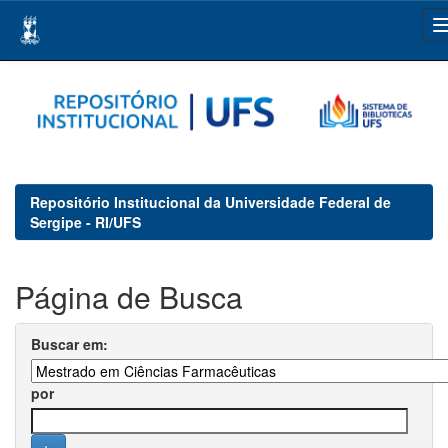
Skip
navigation
Repositório Institucional da Universidade Federal de
Sergipe - RI/UFS
Página de Busca
Buscar em:
por