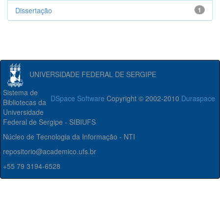
Dissertação
1
UNIVERSIDADE FEDERAL DE SERGIPE
Sistema de
DSpace Software
Copyright © 2002-2010
Duraspace
Bibliotecas da
Universidade
Federal de Sergipe - SIBIUFS
Núcleo de Tecnologia da Informação - NTI
repositorio@academico.ufs.br
+55 79 3194-6528