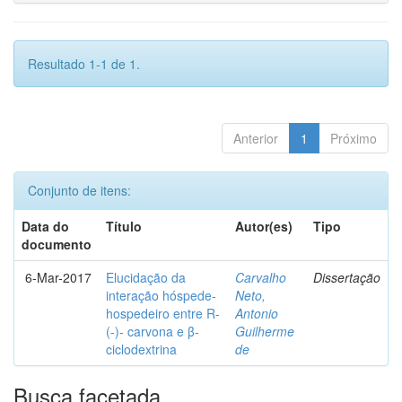
Resultado 1-1 de 1.
Anterior
1
Próximo
Conjunto de itens:
Data do
Título
Autor(es)
Tipo
documento
6-Mar-2017
Elucidação da
Carvalho
Dissertação
interação hóspede-
Neto,
hospedeiro entre R-
Antonio
(-)- carvona e β-
Guilherme
ciclodextrina
de
Busca facetada