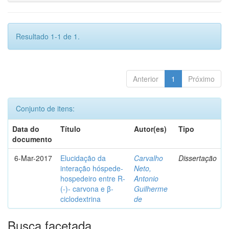
Resultado 1-1 de 1.
Anterior
1
Próximo
Conjunto de itens:
Data do
Título
Autor(es)
Tipo
documento
6-Mar-2017
Elucidação da
Carvalho
Dissertação
interação hóspede-
Neto,
hospedeiro entre R-
Antonio
(-)- carvona e β-
Guilherme
ciclodextrina
de
Busca facetada