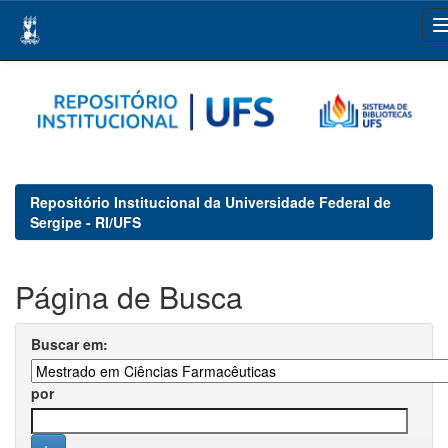
Skip
navigation
Repositório Institucional da Universidade Federal de
Sergipe - RI/UFS
Página de Busca
Buscar em:
por