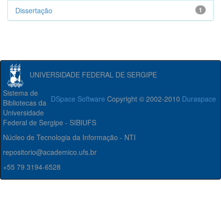
Dissertação
1
UNIVERSIDADE FEDERAL DE SERGIPE
Sistema de
DSpace Software
Copyright © 2002-2010
Duraspace
Bibliotecas da
Universidade
Federal de Sergipe - SIBIUFS
Núcleo de Tecnologia da Informação - NTI
repositorio@academico.ufs.br
+55 79 3194-6528