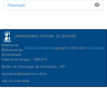
Dissertação
1
UNIVERSIDADE FEDERAL DE SERGIPE
Sistema de
DSpace Software
Copyright © 2002-2010
Duraspace
Bibliotecas da
Universidade
Federal de Sergipe - SIBIUFS
Núcleo de Tecnologia da Informação - NTI
repositorio@academico.ufs.br
+55 79 3194-6528