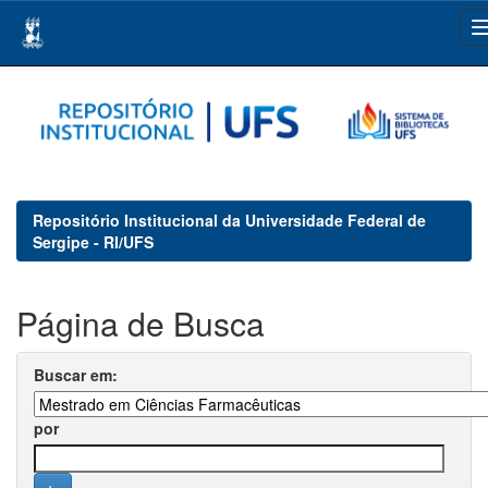
Skip
navigation
Repositório Institucional da Universidade Federal de
Sergipe - RI/UFS
Página de Busca
Buscar em:
por