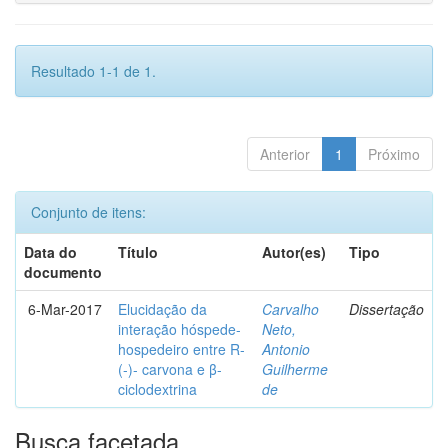
Resultado 1-1 de 1.
Anterior
1
Próximo
Conjunto de itens:
Data do
Título
Autor(es)
Tipo
documento
6-Mar-2017
Elucidação da
Carvalho
Dissertação
interação hóspede-
Neto,
hospedeiro entre R-
Antonio
(-)- carvona e β-
Guilherme
ciclodextrina
de
Busca facetada