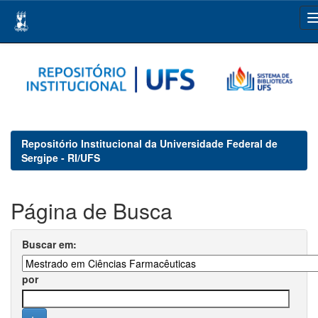
Skip
navigation
Repositório Institucional da Universidade Federal de
Sergipe - RI/UFS
Página de Busca
Buscar em:
por