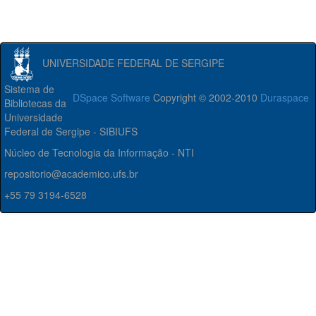
UNIVERSIDADE FEDERAL DE SERGIPE
Sistema de
DSpace Software
Copyright © 2002-2010
Duraspace
Bibliotecas da
Universidade
Federal de Sergipe - SIBIUFS
Núcleo de Tecnologia da Informação - NTI
repositorio@academico.ufs.br
+55 79 3194-6528