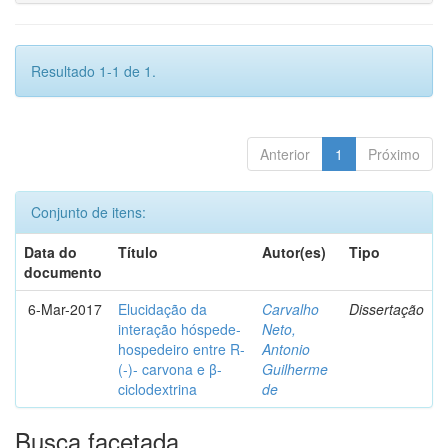
Resultado 1-1 de 1.
Anterior
1
Próximo
Conjunto de itens:
Data do
Título
Autor(es)
Tipo
documento
6-Mar-2017
Elucidação da
Carvalho
Dissertação
interação hóspede-
Neto,
hospedeiro entre R-
Antonio
(-)- carvona e β-
Guilherme
ciclodextrina
de
Busca facetada