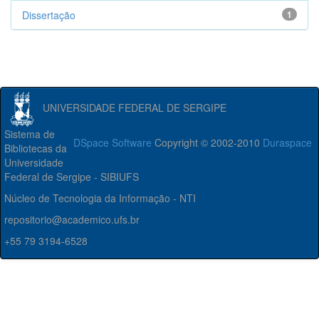
Dissertação
1
UNIVERSIDADE FEDERAL DE SERGIPE
Sistema de
DSpace Software
Copyright © 2002-2010
Duraspace
Bibliotecas da
Universidade
Federal de Sergipe - SIBIUFS
Núcleo de Tecnologia da Informação - NTI
repositorio@academico.ufs.br
+55 79 3194-6528