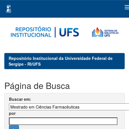
Skip
navigation
Repositório Institucional da Universidade Federal de
Sergipe - RI/UFS
Página de Busca
Buscar em:
por